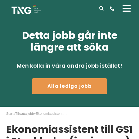
Detta jobb går inte
längre att söka
Men kolla in våra andra jobb istället!
Alla lediga jobb
Start
»
Tillsatta jobb
»
Ekonomiassistent till GS1 i Stockholm (juni – aug)
Ekonomiassistent till GS1