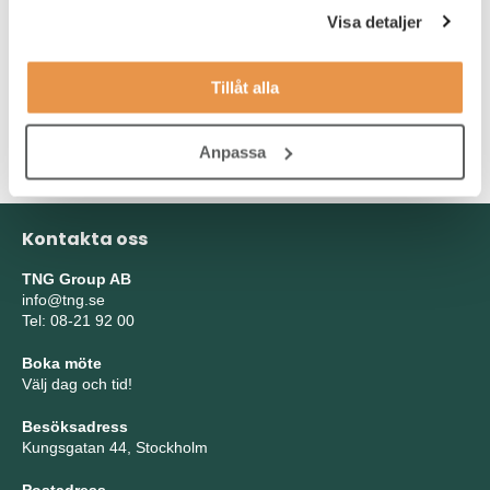
har lätt att sätta dig in i nya system. Du behöver ha erfarenhet
Visa detaljer
av leverantörsreskontra & kundreskontra. Vidare är du
noggrann och har struktur för dina arbetsuppgifter, då det är
viktigt att siffror, fakturering och ekonomiska rapporter blir
Tillåt alla
korrekta. Det är även viktigt att du har god serviceförmåga då
du kommer att ha flera kontaktytor, såväl internt som externt hos
GS1.
Anpassa
Kontakta oss
TNG Group AB
info@tng.se
Tel: 08-21 92 00
Boka möte
Välj dag och tid!
Besöksadress
Kungsgatan 44, Stockholm