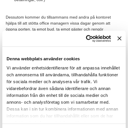
Dessutom kommer du tillsammans med andra på kontoret
hjälpa till att stötta office managern vissa dagar genom att
öppna porten, ta emot bud, ta emot gäster och rengör
kaffemaskinen.
Värt att veta
Denna webbplats använder cookies
Detta är ett bemanningsuppdrag med start 30-05-2024 till 30-
08-2024 med eventuell möjlighet till förlängning. Du kommer att
Vi använder enhetsidentifierare för att anpassa innehållet
utgå ifrån GS1s aktivitetsbaserat kontor i Norrmalm och
och annonserna till användarna, tillhandahålla funktioner
möjligheten till hybridarbete finns. Under uppdragets perioden
för sociala medier och analysera vår trafik. Vi
erbjuder GS1 förmånen att jobba en 36 timmars vecka med
vidarebefordrar även sådana identifierare och annan
arbetstiderna förlagda mellan kl. 08.00-16.00 (måndag -
torsdag) och kl. 08.00 - 15.30 (fredag) med möjlighet till flextid.
information från din enhet till de sociala medier och
annons- och analysföretag som vi samarbetar med.
Dessa kan i sin tur kombinera informationen med annan
Våra förväntningar
information som du har tillhandahållit eller som de har
För att lyckas som ekonomiassistent och bemanningskonsult
samlat in när du har använt deras tjänster.
behöver du ha arbetat med ekonomiadministration tidigare och