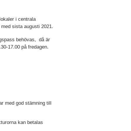
okaler i centrala
h med sista augusti 2021.
agspass behövas, då är
.30-17.00 på fredagen.
r med god stämning till
kturorna kan betalas