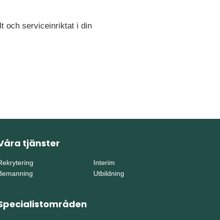
 och serviceinriktat i din
Våra tjänster
Rekrytering
Interim
Bemanning
Utbildning
Specialistområden