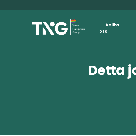
Anlita
oss
Detta j