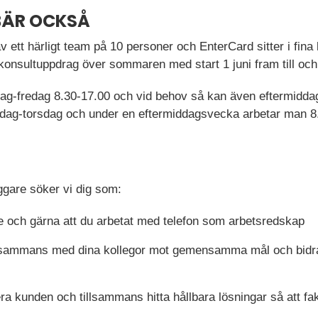
BÄR OCKSÅ
 ett härligt team på 10 personer och EnterCard sitter i fina l
 konsultuppdrag över sommaren med start 1 juni fram till oc
dag-fredag 8.30-17.00 och vid behov så kan även eftermidd
dag-torsdag och under en eftermiddagsvecka arbetar man 8
ggare söker vi dig som:
e och gärna att du arbetat med telefon som arbetsredskap
illsammans med dina kollegor mot gemensamma mål och bidra
era kunden och tillsammans hitta hållbara lösningar så att fa