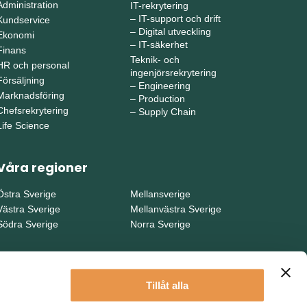
Administration
IT-rekrytering
–
IT-support och drift
Kundservice
–
Digital utveckling
Ekonomi
–
IT-säkerhet
Finans
Teknik- och
HR och personal
ingenjörsrekrytering
Försäljning
–
Engineering
Marknadsföring
–
Production
Chefsrekrytering
–
Supply Chain
Life Science
Våra regioner
Östra Sverige
Mellansverige
Västra Sverige
Mellanvästra Sverige
Södra Sverige
Norra Sverige
Tillåt alla