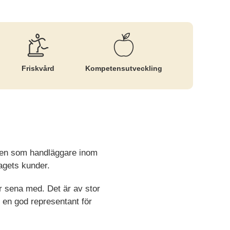
Friskvård
Kompetens­utveckling
llen som handläggare inom
agets kunder.
r sena med. Det är av stor
 en god representant för