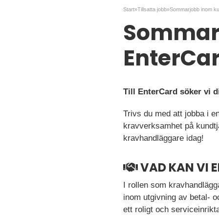
Start
»
Tillsatta jobb
»
Sommarjo
EnterCa
Till EnterCard söker vi
Trivs du med att jobba i e
kravverksamhet på kundtj
kravhandläggare idag!
VAD KAN VI 
I rollen som kravhandlägg
inom utgivning av betal- o
ett roligt och serviceinrikt