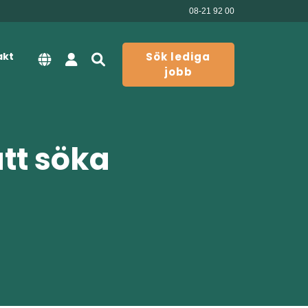
08-21 92 00
akt
Sök lediga
jobb
att söka