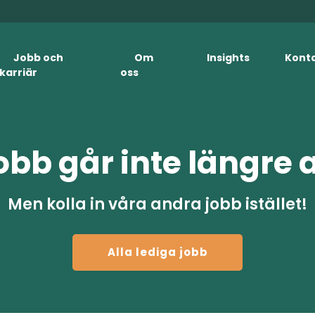
Jobb och
Om
Insights
Kont
karriär
oss
obb går inte längre 
Men kolla in våra andra jobb istället!
Alla lediga jobb