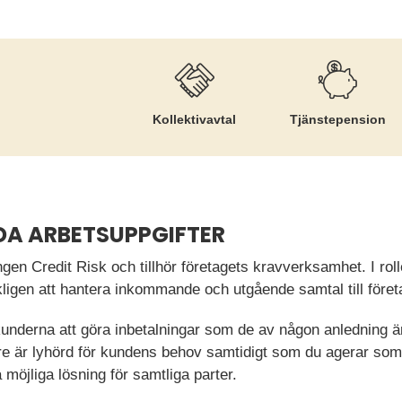
Kollektiv­avtal
Tjänste­pension
DA ARBETSUPPGIFTER
gen Credit Risk och tillhör företagets kravverksamhet. I ro
gen att hantera inkommande och utgående samtal till föret
kunderna att göra inbetalningar som de av någon anledning ä
re är lyhörd för kundens behov samtidigt som du agerar som
a möjliga lösning för samtliga parter.