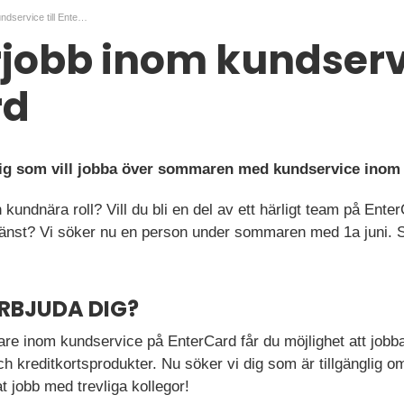
Sommarjobb inom kundservice till EnterCard
bb inom kundservic
rd
 dig som vill jobba över sommaren med kundservice inom
n kundnära roll? Vill du bli en del av ett härligt team på Ent
änst? Vi söker nu en person under sommaren med 1a juni. 
ERBJUDA DIG?
are inom kundservice på EnterCard får du möjlighet att jobb
ch kreditkortsprodukter. Nu söker vi dig som är tillgänglig 
at jobb med trevliga kollegor!