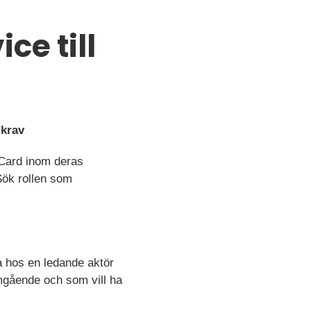
e till
 krav
erCard inom deras
Sök rollen som
a hos en ledande aktör
omgående och som vill ha