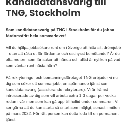
Kandidatansvarig till
TNG, Stockholm
Som kandidatansvarig på TNG i Stockholm får du jobba
fördomsfritt hela sommarlovet!
Vill du hjälpa jobbsökare runt om i Sverige att hitta sitt drömjobb
– utan att råka ut för fördomar och oschysst bemötande? Är du
ofta motorn som får saker att hända och alltid är nyfiken på vad
som väntar runt nästa hörn?
På rekryterings- och bemanningsföretaget TNG erbjuder vi nu
dig som söker ett sommarjobb, en spännande tjänst som
kandidatansvarig (assisterande rekryterare). Vi är främst
intresserade av dig som vill arbeta extra 1-3 dagar per vecka
redan i vår men som kan gå upp till heltid under sommaren. Vi
ser gärna att du kan starta så snart som möjligt, senast i mitten
på mars 2022. För rätt person kan detta leda till en permanent
tjänst.