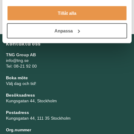
utvecklande tycker vi – och förhoppningsvis du också! Därför
förväntar vi oss att du blir ytterligare en motor i maskineriet, som
med nyfikenhet och beslutsamhet gör allt du kan för att göra
Tillåt alla
dina kandidater och kollegor nöjda.
Anpassa
Kontakta oss
TNG Group AB
info@tng.se
Tel: 08-21 92 00
Boka möte
Välj dag och tid!
Besöksadress
Kungsgatan 44, Stockholm
Postadress
Kungsgatan 44, 111 35 Stockholm
Org.nummer