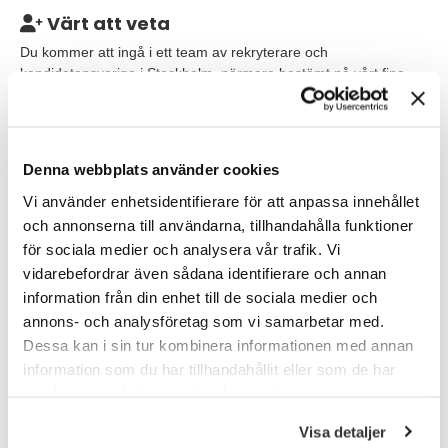
Värt att veta
Du kommer att ingå i ett team av rekryterare och
kandidatansvariga i Stockholm, närmare bestämt på vårt fina
huvudkontor (bredvid Mall of Scandinavia) i Solna. Här arbetar
vi tillsammans med både direktrekryteringar och
konsultuthyrning (bemanning).
Denna webbplats använder cookies
Vi använder enhetsidentifierare för att anpassa innehållet
och annonserna till användarna, tillhandahålla funktioner
Våra förväntningar
för sociala medier och analysera vår trafik. Vi
Som kandidatansvarig behöver vi en effektiv person, som gärna
vidarebefordrar även sådana identifierare och annan
lyfter luren och kan skapa förtroende med såväl en ingenjör som
information från din enhet till de sociala medier och
försäljningschef och ekonom. För dig är det lätt att ta kontakt
annons- och analysföretag som vi samarbetar med.
med nya människor. Kanske studerar du HR, PA, turism eller
varför inte ekonomi. Det viktigaste är att du har ett brinnande
Dessa kan i sin tur kombinera informationen med annan
intresse för människor och relationer.
information som du har tillhandahållit eller som de har
samlat in när du har använt deras tjänster.
Tempot är högt inom rekryteringsbranschen och uppdraget du
jobbade på igår kan vara tillsatt imorgon. Charmigt och
Visa detaljer