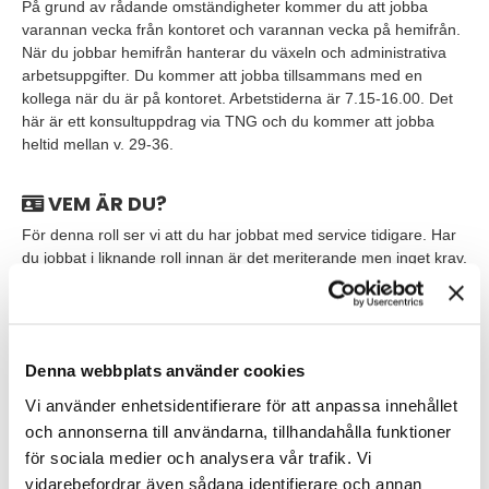
På grund av rådande omständigheter kommer du att jobba
varannan vecka från kontoret och varannan vecka på hemifrån.
När du jobbar hemifrån hanterar du växeln och administrativa
arbetsuppgifter. Du kommer att jobba tillsammans med en
kollega när du är på kontoret. Arbetstiderna är 7.15-16.00. Det
här är ett konsultuppdrag via TNG och du kommer att jobba
heltid mellan v. 29-36.
VEM ÄR DU?
För denna roll ser vi att du har jobbat med service tidigare. Har
du jobbat i liknande roll innan är det meriterande men inget krav.
Du har en god datavana samt goda kunskaper i svenska och
engelska i tal och skrift. Som person ser vi att du är lyhörd,
prestigelös och alltid sätter kunden i fokus. Vidare ser vi att du
har en mycket god samarbetsförmåga och kan vara
Denna webbplats använder cookies
strukturerad även i situationer med mycket att göra.
Vi använder enhetsidentifierare för att anpassa innehållet
Låter det här som ett sommarjobb för dig? Välkommen med din
och annonserna till användarna, tillhandahålla funktioner
ansökan!
för sociala medier och analysera vår trafik. Vi
vidarebefordrar även sådana identifierare och annan