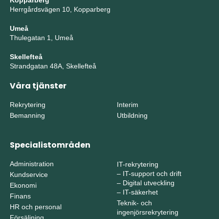
Kopparberg
Herrgårdsvägen 10, Kopparberg
Umeå
Thulegatan 1, Umeå
Skellefteå
Strandgatan 48A, Skellefteå
Våra tjänster
Rekrytering
Interim
Bemanning
Utbildning
Specialistområden
Administration
IT-rekrytering
–
IT-support och drift
Kundservice
–
Digital utveckling
Ekonomi
–
IT-säkerhet
Finans
Teknik- och
HR och personal
ingenjörsrekrytering
Försäljning