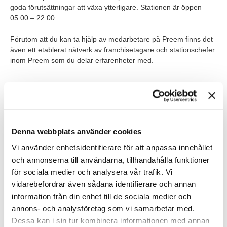
goda förutsättningar att växa ytterligare. Stationen är öppen
05:00 – 22:00.
Förutom att du kan ta hjälp av medarbetare på Preem finns det
även ett etablerat nätverk av franchisetagare och stationschefer
inom Preem som du delar erfarenheter med.
Våra förväntningar
Vi söker dig som har erfarenhet av:
Denna webbplats använder cookies
ledarskap
Vi använder enhetsidentifierare för att anpassa innehållet
och annonserna till användarna, tillhandahålla funktioner
sälj
för sociala medier och analysera vår trafik. Vi
service
vidarebefordrar även sådana identifierare och annan
information från din enhet till de sociala medier och
annons- och analysföretag som vi samarbetar med.
Du bör ha viljan och drivet att kunna utveckla dina medarbetare
Dessa kan i sin tur kombinera informationen med annan
och butiken. Har du erfarenhet av att driva eget företag är detta