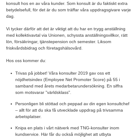
konsult hos en av våra kunder. Som konsult är du faktiskt extra
betydelsefull, för det är du som träffar våra uppdragsgivare varje
dag.
Vi tycker därför att det är viktigt att du har en trygg anställning
med kollektivavtal via Unionen, schyssta anställningsvillkor, rätt
lön, försäkringar, tjänstepension och semester. Liksom
friskvårdsbidrag och företagshälsovård.
Hos oss kommer du:
Trivas på jobbet! Våra konsulter 2019 gav oss ett
nöjdhetsindex (Employee Net Promoter Score) på 55 i
samband med årets medarbetarundersökning. En siffra
som motsvarar "världsklass".
Personligen bli stöttad och peppad av din egen konsultchef
– allt för att du ska få utvecklade uppdrag på trivsamma
arbetsplatser.
Knipa en plats i vårt nätverk med TNG-konsulter inom
kundservice. Här får du också möjlighet att utbyta