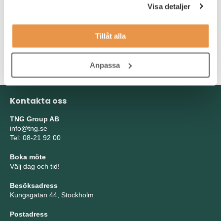
Visa detaljer
jobba med förändringsarbete och kan driva dina case
självständigt.
Tillåt alla
Du som söker talar och skriver flytande svenska och engelska.
Vi ser att du har mycket goda kunskaper i Office-paketet (främst
excel) och gärna erfarenhet av Cognos.
Anpassa
Kontakta oss
TNG Group AB
info@tng.se
Tel: 08-21 92 00
Boka möte
Välj dag och tid!
Besöksadress
Kungsgatan 44, Stockholm
Postadress