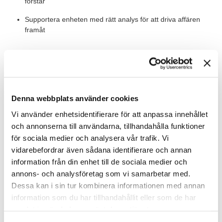
förstår
Supportera enheten med rätt analys för att driva affären
framåt
Värt att veta
Du rapporterar till enhetschef och som närmast kollega har du
en controller som sitter med traditionell analys och
redovisningsrapporter.
Denna webbplats använder cookies
Vi använder enhetsidentifierare för att anpassa innehållet
Din arbetsplats är på kontoret med möjlighet att jobba hemifrån
och annonserna till användarna, tillhandahålla funktioner
någon dag då och då om arbetet tillåter.
för sociala medier och analysera vår trafik. Vi
vidarebefordrar även sådana identifierare och annan
Våra förväntningar
information från din enhet till de sociala medier och
Vi söker dig med många års erfarenhet som Business
annons- och analysföretag som vi samarbetar med.
Controller. Du är en proaktiv, strukturerad lagspelare som håller
Dessa kan i sin tur kombinera informationen med annan
deadlines och levererar med kvalité.
information som du har tillhandahållit eller som de har
samlat in när du har använt deras tjänster.
Du har jobbat inom bank med likande arbetsuppgifter eller har
erfarenhet från större bolag. Du besitter god erfarenhet av att