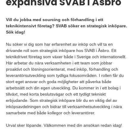
expansiva SVAB i Åsbro
Vill du jobba med sourcing och förhandling i ett
teknikintensivt företag? SVAB söker en strategisk inköpare.
Sök idag!
Nu söker vi dig som har erfarenhet av inköp och vill ta en
drivande roll som strategisk inköpare hos SVAB i Åsbro. Ett
teknikdrivet företag som växer både i Sverige och internationellt.
Här arbetar du nära verksamheten i ett team som jobbar
proaktivt och lösningsorienterat, med inköp, förhandling och
leverantörsutveckling som tydliga fokusområden. I rollen får du
stort eget ansvar och goda möjligheter att påverka både
arbetssätt och din egen utveckling. Du kommer in i ett bolag i
tillväxt, med korta beslutsvägar och ett tydligt tekniskt
erbjudande. Som strategisk inköpare blir du en viktig del av
inköpsavdelningen och bidrar till verksamhetsutveckling i nära
samarbete med både kollegor och leverantörer.
Urval sker löpande. Välkommen med din ansökan redan idag!