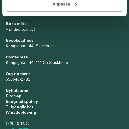
TNG Group AB
Anpassa
info@tng.se
Tel: 08-21 92 00
Boka möte
Välj dag och tid!
Besöksadress
Kungsgatan 44, Stockholm
Postadress
Kungsgatan 44, 111 35 Stockholm
Org.nummer
556648-2781
Nyhetsbrev
Sitemap
Integritetspolicy
Tillgänglighet
Whistleblowing
© 2026 TNG