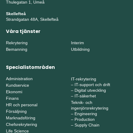
Thulegatan 1, Umeå
Skellefteå
Strandgatan 48A, Skellefteå
Våra tjänster
Rekrytering
Interim
Bemanning
Utbildning
Specialistområden
Administration
IT-rekrytering
–
IT-support och drift
Kundservice
–
Digital utveckling
Ekonomi
–
IT-säkerhet
Finans
Teknik- och
HR och personal
ingenjörsrekrytering
Försäljning
–
Engineering
Marknadsföring
–
Production
Chefsrekrytering
–
Supply Chain
Life Science