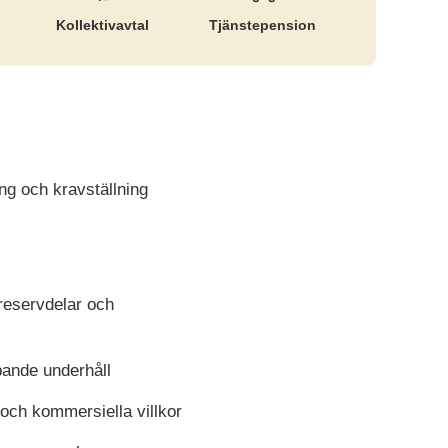
Kollektiv­avtal
Tjänste­pension
ing och kravställning
 reservdelar och
pande underhåll
 och kommersiella villkor