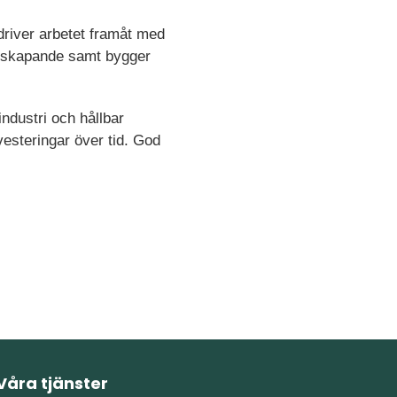
driver arbetet framåt med
nsskapande samt bygger
ndustri och hållbar
vesteringar över tid. God
Våra tjänster