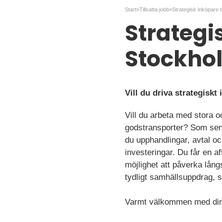
Start
»
Tillsatta jobb
»
Strategi
Stockho
Vill du driva strategisk
Vill du arbeta med stora o
godstransporter? Som seni
du upphandlingar, avtal oc
investeringar. Du får en a
möjlighet att påverka lång
tydligt samhällsuppdrag, s
Varmt välkommen med din