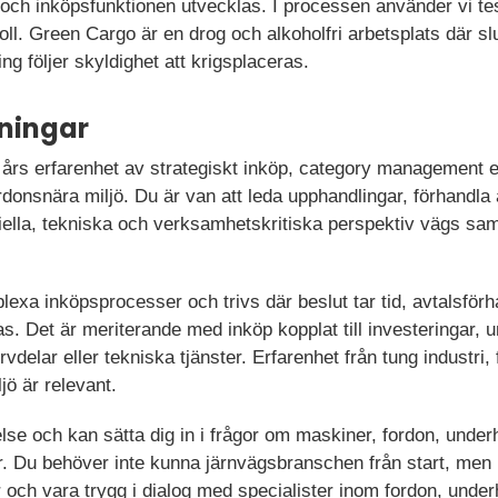
ch inköpsfunktionen utvecklas. I processen använder vi tes
l. Green Cargo är en drog och alkoholfri arbetsplats där s
g följer skyldighet att krigsplaceras.
ningar
 års erfarenhet av strategiskt inköp, category management el
fordonsnära miljö. Du är van att leda upphandlingar, förhandla
ella, tekniska och verksamhetskritiska perspektiv vägs sa
exa inköpsprocesser och trivs där beslut tar tid, avtalsför
as. Det är meriterande med inköp kopplat till investeringar, 
vdelar eller tekniska tjänster. Erfarenhet från tung industri,
jö är relevant.
lse och kan sätta dig in i frågor om maskiner, fordon, under
r. Du behöver inte kunna järnvägsbranschen från start, men 
r och vara trygg i dialog med specialister inom fordon, under