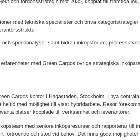
ojekt och fordonsstrategin mot 2035, kopplat till framtida lok
ioner med tekniska specialister och driva kategoristrategier 
erantörsstruktur
och spendanalyser samt bidra i inköpsforum, processutvec
erfarenheter med Green Cargos övriga strategiska inköpar
reen Cargos kontor i Hagastaden, Stockholm, i nya centrala 
på heltid med möjlighet till visst hybridarbete. Resor förekomm
evanta platser kopplade till verksamhet och leverantörer.
inköpsteam med seniora inköpsresurser och rapporterar till 
ort förtroende och stöd vid behov. Det finns goda möjligheter 