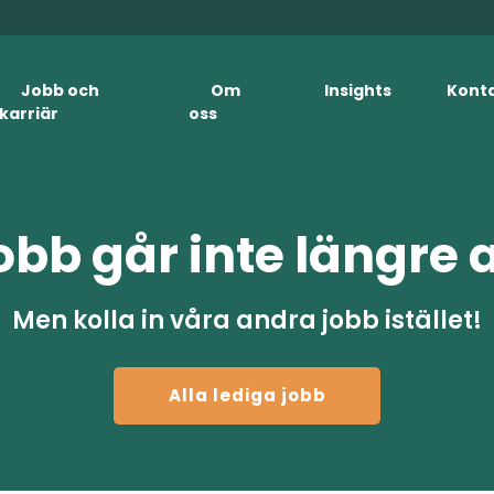
Jobb och
Om
Insights
Kont
karriär
oss
obb går inte längre 
Men kolla in våra andra jobb istället!
Alla lediga jobb