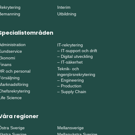
Rekrytering
Interim
Bemanning
Utbildning
Specialistområden
Administration
IT-rekrytering
–
IT-support och drift
Kundservice
–
Digital utveckling
Ekonomi
–
IT-säkerhet
Finans
Teknik- och
HR och personal
ingenjörsrekrytering
Försäljning
–
Engineering
Marknadsföring
–
Production
Chefsrekrytering
–
Supply Chain
Life Science
Våra regioner
Östra Sverige
Mellansverige
Västra Sverige
Mellanvästra Sverige