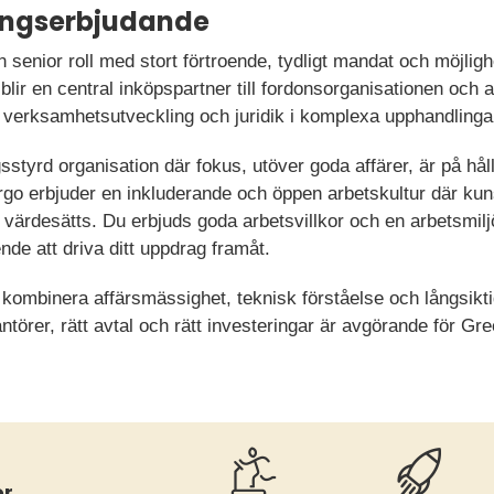
ningserbjudande
senior roll med stort förtroende, tydligt mandat och möjlig
blir en central inköpspartner till fordonsorganisationen och 
, verksamhetsutveckling och juridik i komplexa upphandlinga
gsstyrd organisation där fokus, utöver goda affärer, är på hå
go erbjuder en inkluderande och öppen arbetskultur där ku
ärdesätts. Du erbjuds goda arbetsvillkor och en arbetsmilj
ende att driva ditt uppdrag framåt.
 kombinera affärsmässighet, teknisk förståelse och långsikti
ntörer, rätt avtal och rätt investeringar är avgörande för G
er