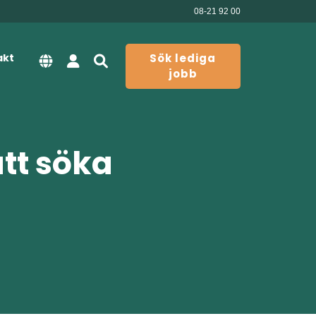
08-21 92 00
akt
Sök lediga
jobb
att söka