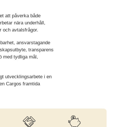
het att påverka både
arbetar nära underhåll,
r och avtalsfrågor.
llbarhet, ansvarstagande
nskapsutbyte, transparens
ö med tydliga mål,
gt utvecklingsarbete i en
reen Cargos framtida