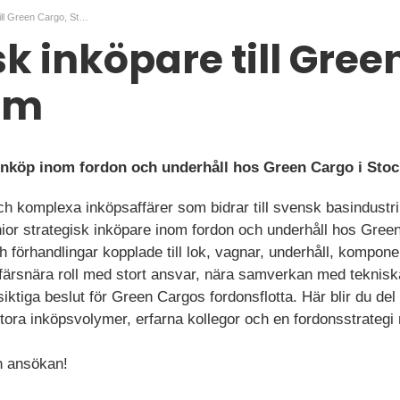
Strategisk inköpare till Green Cargo, Stockholm
sk inköpare till Gree
lm
t inköp inom fordon och underhåll hos Green Cargo i St
ch komplexa inköpsaffärer som bidrar till svensk basindustri
or strategisk inköpare inom fordon och underhåll hos Green
h förhandlingar kopplade till lok, vagnar, underhåll, kompone
ffärsnära roll med stort ansvar, nära samverkan med teknisk
siktiga beslut för Green Cargos fordonsflotta. Här blir du d
tora inköpsvolymer, erfarna kollegor och en fordonsstrategi
 ansökan!