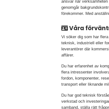
ansvar när verksamheten o
genomgår bakgrundskontrol
förekommer. Med anställnin
Våra förvänt
Vi söker dig som har flera
teknisk, industriell eller 
leverantörer där kommersi
affärer.
Du har erfarenhet av kompl
flera intressenter involver
fordon, komponenter, reser
transport eller liknande mil
Du har god teknisk förståe
verkstad och investeringa
samband, ställa rätt frågo