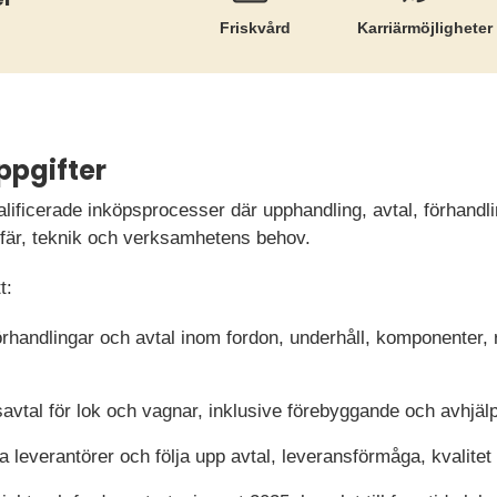
Friskvård
Karriär­möjligheter
ppgifter
valificerade inköpsprocesser där upphandling, avtal, förhandl
ffär, teknik och verksamhetens behov.
t:
örhandlingar och avtal inom fordon, underhåll, komponenter,
savtal för lok och vagnar, inklusive förebyggande och avhjäl
 leverantörer och följa upp avtal, leveransförmåga, kvalitet