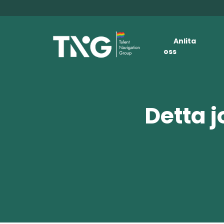
Anlita
oss
Detta j