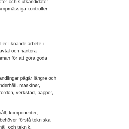
ter och slutkandidater
lumpmässiga kontroller
ler liknande arbete i
 avtal och hantera
mman för att göra goda
handlingar pågår längre och
underhåll, maskiner,
 fordon, verkstad, papper,
håll, komponenter,
behöver förstå tekniska
håll och teknik.