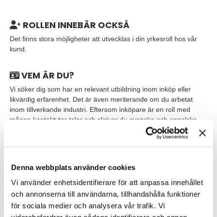
ROLLEN INNEBÄR OCKSÅ
Det finns stora möjligheter att utvecklas i din yrkesroll hos vår
kund.
VEM ÄR DU?
Vi söker dig som har en relevant utbildning inom inköp eller
likvärdig erfarenhet. Det är även meriterande om du arbetat
inom tillverkande industri. Eftersom inköpare är en roll med
många kontaktytor talar och skriver du svenska och engelska
obehindrat.
Du är systematisk i ditt arbetssätt och är duktig på att prioritera
och planera ditt eget arbete. Du är en relationsbyggare
Denna webbplats använder cookies
som trivs med att skapa kontakt med människor, både internt i
organisationen och med företagets externa leverantörer. Du tar
Vi använder enhetsidentifierare för att anpassa innehållet
ett stort eget ansvar och trivs i en roll som både är operativ och
och annonserna till användarna, tillhandahålla funktioner
strategisk.
för sociala medier och analysera vår trafik. Vi