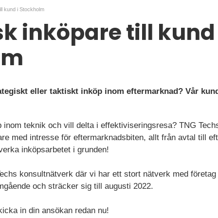
ill kund i Stockholm
k inköpare till kund 
lm
ategiskt eller taktiskt inköp inom eftermarknad? Vår kun
 inom teknik och vill delta i effektiviseringsresa? TNG Tec
e med intresse för eftermarknadsbiten, allt från avtal till eft
åverka inköpsarbetet i grunden!
hs konsultnätverk där vi har ett stort nätverk med företag i 
gående och sträcker sig till augusti 2022.
kicka in din ansökan redan nu!