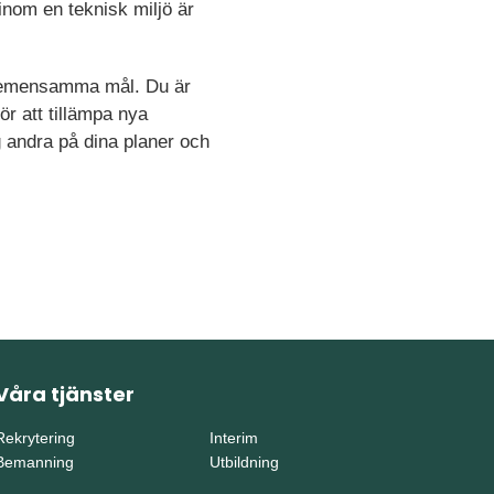
inom en teknisk miljö är
t gemensamma mål. Du är
ör att tillämpa nya
 andra på dina planer och
Våra tjänster
Rekrytering
Interim
Bemanning
Utbildning