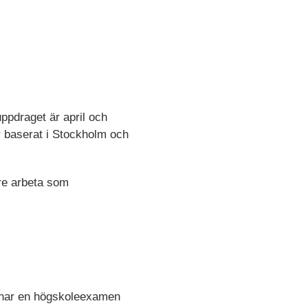
ppdraget är april och
 är baserat i Stockholm och
lre arbeta som
Du har en högskoleexamen