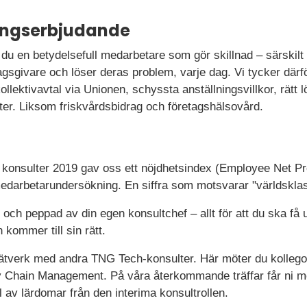
ningserbjudande
du en betydelsefull medarbetare som gör skillnad – särskilt 
gsgivare och löser deras problem, varje dag. Vi tycker därför
llektivavtal via Unionen, schyssta anställningsvillkor, rätt l
er. Liksom friskvårdsbidrag och företagshälsovård.
a konsulter 2019 gav oss ett nöjdhetsindex (Employee Net Pr
darbetarundersökning. En siffra som motsvarar "världsklas
d och peppad av din egen konsultchef – allt för att du ska få
kommer till sin rätt.
 nätverk med andra TNG Tech-konsulter. Här möter du kollego
 Chain Management. På våra återkommande träffar får ni möj
l av lärdomar från den interima konsultrollen.