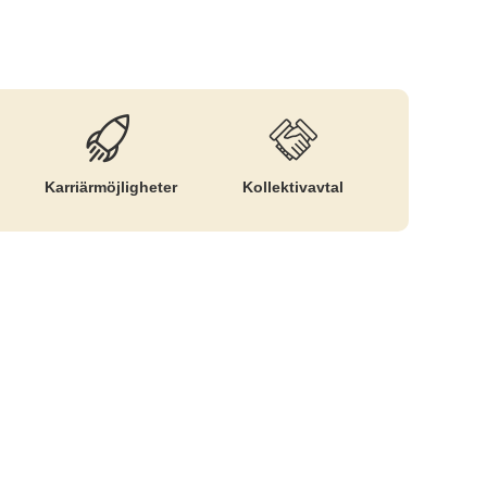
Karriär­möjligheter
Kollektiv­avtal