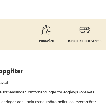
Friskvård
Betald kollektiv­trafik
ppgifter
avtal
 förhandlingar, omförhandlingar för engångsköpsavtal
iseringar och konkurrensutsätta befintliga leverantörer