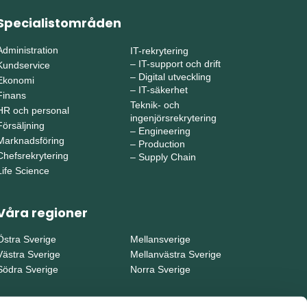
Specialistområden
Administration
IT-rekrytering
–
IT-support och drift
Kundservice
–
Digital utveckling
Ekonomi
–
IT-säkerhet
Finans
Teknik- och
HR och personal
ingenjörsrekrytering
Försäljning
–
Engineering
Marknadsföring
–
Production
Chefsrekrytering
–
Supply Chain
Life Science
Våra regioner
Östra Sverige
Mellansverige
Västra Sverige
Mellanvästra Sverige
Södra Sverige
Norra Sverige