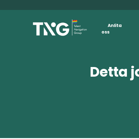
Anlita
oss
Detta j