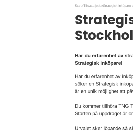
Start
»
Tillsatta jobb
»
Strategisk inköpare t
Strategis
Stockho
Har du erfarenhet av str
Strategisk inköpare!
Har du erfarenhet av inköp
söker en Strategisk inköpar
är en unik möjlighet att p
Du kommer tillhöra TNG Tec
Starten på uppdraget är om
Urvalet sker löpande så s