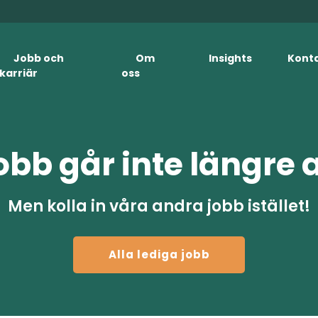
Jobb och
Om
Insights
Kont
karriär
oss
obb går inte längre 
Men kolla in våra andra jobb istället!
Alla lediga jobb