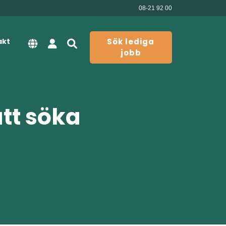
08-21 92 00
akt
Sök lediga
jobb
att söka