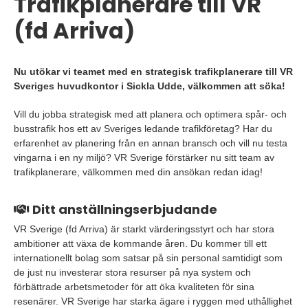
Trafikplanerare till VR
(fd Arriva)
Nu utökar vi teamet med en strategisk trafikplanerare till VR
Sveriges huvudkontor i Sickla Udde, välkommen att söka!
Vill du jobba strategisk med att planera och optimera spår- och
busstrafik hos ett av Sveriges ledande trafikföretag? Har du
erfarenhet av planering från en annan bransch och vill nu testa
vingarna i en ny miljö? VR Sverige förstärker nu sitt team av
trafikplanerare, välkommen med din ansökan redan idag!
Ditt anställningserbjudande
VR Sverige (fd Arriva) är starkt värderingsstyrt och har stora
ambitioner att växa de kommande åren. Du kommer till ett
internationellt bolag som satsar på sin personal samtidigt som
de just nu investerar stora resurser på nya system och
förbättrade arbetsmetoder för att öka kvaliteten för sina
resenärer. VR Sverige har starka ägare i ryggen med uthållighet