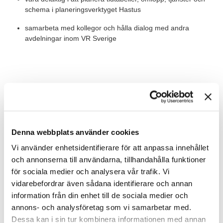
schema i planeringsverktyget Hastus
samarbeta med kollegor och hålla dialog med andra
avdelningar inom VR Sverige
Värt att veta
Du kan arbeta från huvudkontoret i Sickla Udde eller från annan
plats i Sverige. VR har även kontor i Malmö där det finns
möjlighet att arbeta från. Du rapporterar direkt till chefen för den
Denna webbplats använder cookies
strategiska avdelningen för trafikplanering. Tjänsten är på heltid
Vi använder enhetsidentifierare för att anpassa innehållet
och startar så snart rätt person kan vara på plats.
och annonserna till användarna, tillhandahålla funktioner
för sociala medier och analysera vår trafik. Vi
Våra förväntningar
vidarebefordrar även sådana identifierare och annan
Vi tror att du har arbetat i en roll som planerare tidigare och
information från din enhet till de sociala medier och
kanske även har en utbildning inom samhällsplanering, logistik,
annons- och analysföretag som vi samarbetar med.
trafik/transport eller motsvarande. I din roll som trafikplanerare
Dessa kan i sin tur kombinera informationen med annan