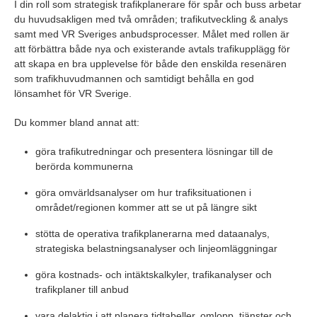
I din roll som strategisk trafikplanerare för spår och buss arbetar
du huvudsakligen med två områden; trafikutveckling & analys
samt med VR Sveriges anbudsprocesser. Målet med rollen är
att förbättra både nya och existerande avtals trafikupplägg för
att skapa en bra upplevelse för både den enskilda resenären
som trafikhuvudmannen och samtidigt behålla en god
lönsamhet för VR Sverige.
Du kommer bland annat att:
göra trafikutredningar och presentera lösningar till de
berörda kommunerna
göra omvärldsanalyser om hur trafiksituationen i
området/regionen kommer att se ut på längre sikt
stötta de operativa trafikplanerarna med dataanalys,
strategiska belastningsanalyser och linjeomläggningar
göra kostnads- och intäktskalkyler, trafikanalyser och
trafikplaner till anbud
vara delaktig i att planera tidtabeller, omlopp, tjänster och