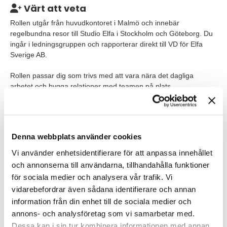
Värt att veta
Rollen utgår från huvudkontoret i Malmö och innebär
regelbundna resor till Studio Elfa i Stockholm och Göteborg. Du
ingår i ledningsgruppen och rapporterar direkt till VD för Elfa
Sverige AB.
Rollen passar dig som trivs med att vara nära det dagliga
arbetet och bygga relationer med teamen på plats.
Du arbetar både med Studio Elfa och med Elfas planeringstjänst
online, med kontaktytor mot flera marknader och funktioner
inom Elfa
Denna webbplats använder cookies
Vi använder enhetsidentifierare för att anpassa innehållet
Våra förväntningar
och annonserna till användarna, tillhandahålla funktioner
Vi söker dig som har erfarenhet av att leda kundnära
för sociala medier och analysera vår trafik. Vi
verksamheter inom retail, showroom, konceptförsäljning eller
vidarebefordrar även sådana identifierare och annan
liknande miljöer där försäljning och kundmöte står i fokus. Du är
information från din enhet till de sociala medier och
van att arbeta med resultatansvar, nyckeltal och ekonomisk
uppföljning, och att kombinera strategiskt arbete med ett nära
annons- och analysföretag som vi samarbetar med.
ledarskap i vardagen.
Dessa kan i sin tur kombinera informationen med annan