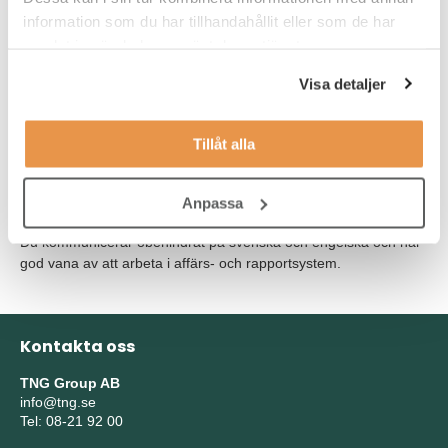
information som du har tillhandahållit eller som de har
Som ledare är du tydlig, närvarande och engagerande. Du
samlat in när du har använt deras tjänster.
bygger förtroende genom att skapa struktur, ge riktning och få
människor att arbeta mot gemensamma mål. Du trivs i en miljö
Visa detaljer
där det händer mycket och där du behöver prioritera, fatta
beslut och säkerställa framdrift tillsammans med andra.
Tillåt alla
Du har ett genuint intresse för kundmötet och förstår värdet av
rådgivande försäljning. Du arbetar faktabaserat och strukturerat,
samtidigt som du är pragmatisk när situationen kräver det.
Anpassa
Du kommunicerar obehindrat på svenska och engelska och har
god vana av att arbeta i affärs- och rapportsystem.
Kontakta oss
TNG Group AB
info@tng.se
Tel: 08-21 92 00