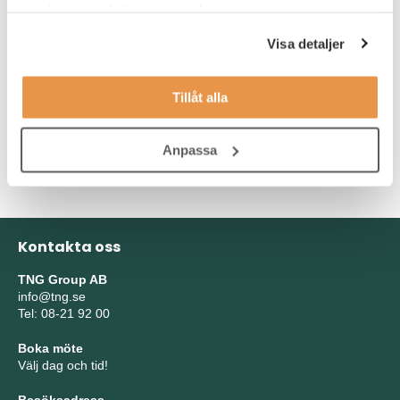
samlat in när du har använt deras tjänster.
Meriterande:
Visa detaljer
Kunskap i SAP IBP eller APO
Erfarenhet av WMS-system (Elvis, WM, EWM)
Tillåt alla
Tidigare arbete i MedTech eller liknande reglerad bransch
Anpassa
Andra språkkunskaper är ett plus
Kontakta oss
TNG Group AB
info@tng.se
Tel: 08-21 92 00
Boka möte
Välj dag och tid!