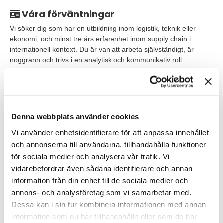
Våra förväntningar
Vi söker dig som har en utbildning inom logistik, teknik eller
ekonomi, och minst tre års erfarenhet inom supply chain i
internationell kontext. Du är van att arbeta självständigt, är
noggrann och trivs i en analytisk och kommunikativ roll.
Krav:
Erfarenhet av logistik, planering och lagerstyrning
Denna webbplats använder cookies
Vana att arbeta i SAP (modulerna SD & MM)
Vi använder enhetsidentifierare för att anpassa innehållet
God kunskap i Excel och Microsoft Office
och annonserna till användarna, tillhandahålla funktioner
för sociala medier och analysera vår trafik. Vi
God affärsförståelse och vana att arbeta med nyckeltal och
kostnadsuppföljning
vidarebefordrar även sådana identifierare och annan
information från din enhet till de sociala medier och
Förståelse för hela försörjningskedjan
annons- och analysföretag som vi samarbetar med.
Flytande engelska i tal och skrift
Dessa kan i sin tur kombinera informationen med annan
information som du har tillhandahållit eller som de har