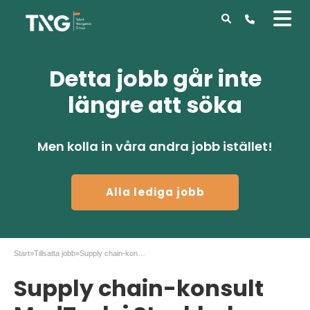
Detta jobb går inte
längre att söka
Men kolla in våra andra jobb istället!
Alla lediga jobb
Start
»
Tillsatta jobb
»
Supply chain-konsult MedTech i Stockholm
Supply chain-konsult