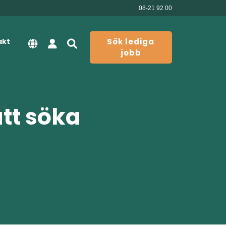
08-21 92 00
akt
Sök lediga
jobb
att söka