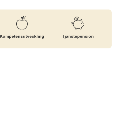
Kompetens­utveckling
Tjänste­pension