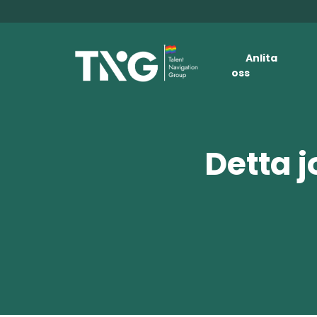
Anlita
oss
Detta j