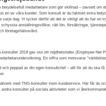
 betydelsefull medarbetare som gör skillnad – oavsett om du
os en av våra kunder. Som konsult är du faktiskt extra betyd
 varje dag. Vi tycker därför att det är viktigt att du har en 
 schyssta anställningsvillkor, rätt lön, försäkringar, tjänst
ch företagshälsovård.
a konsulter 2019 gav oss ett nöjdhetsindex (Employee Net P
darbetarundersökning. En siffra som motsvarar "världsklas
d och peppad av din egen konsultchef – allt för att du ska f
er.
 nätverk med TNG-konsulter inom kundservice. Här får du ock
a andra konsulter på sociala aktiviteter som vi återkommand