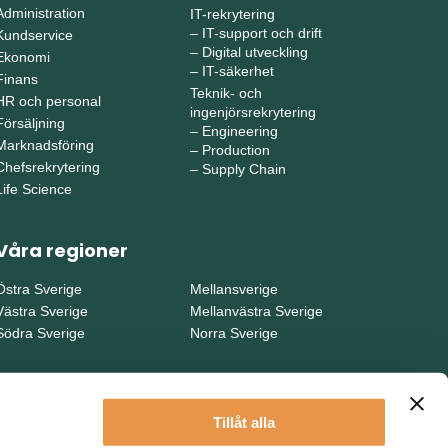
Administration
IT-rekrytering
–
IT-support och drift
Kundservice
–
Digital utveckling
Ekonomi
–
IT-säkerhet
Finans
Teknik- och
HR och personal
ingenjörsrekrytering
Försäljning
–
Engineering
Marknadsföring
–
Production
Chefsrekrytering
–
Supply Chain
Life Science
Våra regioner
Östra Sverige
Mellansverige
Västra Sverige
Mellanvästra Sverige
Södra Sverige
Norra Sverige
Tillåt alla