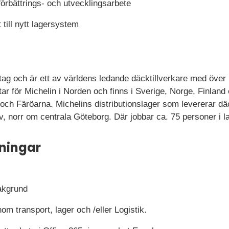
t förbättrings- och utvecklingsarbete
t till nytt lagersystem
retag och är ett av världens ledande däcktillverkare med öve
ar för Michelin i Norden och finns i Sverige, Norge, Finlan
 och Färöarna. Michelins distributionslager som levererar däc
, norr om centrala Göteborg. Där jobbar ca. 75 personer i l
ningar
akgrund
om transport, lager och /eller Logistik.