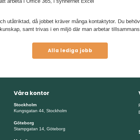
t arbeta i Office 365, i synnerhet Excel
ch utåtriktad, då jobbet kräver många kontaktytor. Du beh
 kunskap, samt trivas i en miljö där man arbetar tillsamm
Alla lediga jobb
Våra kontor
Stockholm
Kungsgatan 44, Stockholm
Göteborg
Stampgatan 14, Göteborg