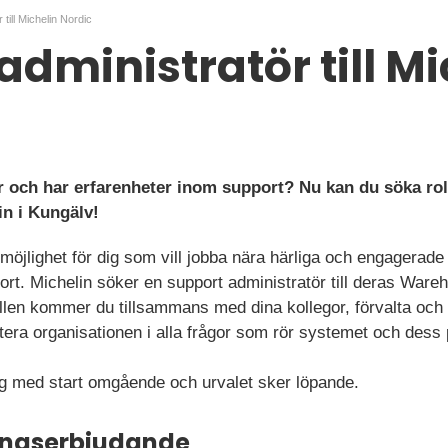
 till Michelin Nordic
administratör till Mi
 och har erfarenheter inom support? Nu kan du söka ro
in i Kungälv!
 möjlighet för dig som vill jobba nära härliga och engagerad
rt. Michelin söker en support administratör till deras Ware
ollen kommer du tillsammans med dina kollegor, förvalta och
era organisationen i alla frågor som rör systemet och dess
ag med start omgående och urvalet sker löpande.
ningserbjudande