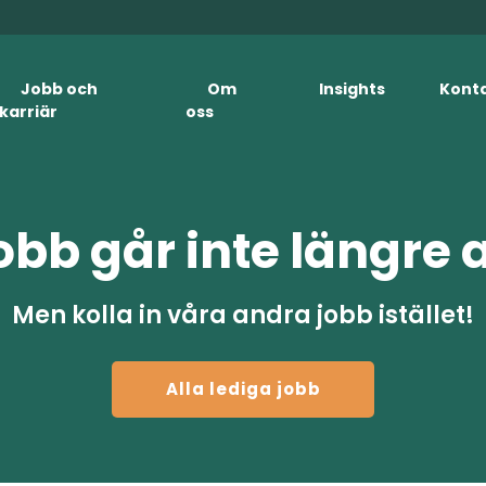
Jobb och
Om
Insights
Kont
karriär
oss
obb går inte längre 
Men kolla in våra andra jobb istället!
Alla lediga jobb