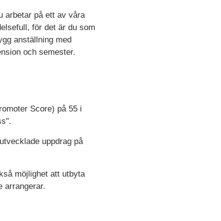
 arbetar på ett av våra
elsefull, för det är du som
trygg anställning med
epension och semester.
romoter Score) på 55 i
s".
å utvecklade uppdrag på
så möjlighet att utbyta
e arrangerar.