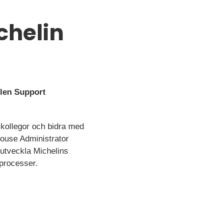
chelin
llen Support
e kollegor och bidra med
house Administrator
 utveckla Michelins
 processer.