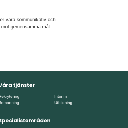
över vara kommunikativ och
ans mot gemensamma mål.
Våra tjänster
Rekrytering
Interim
Bemanning
Utbildning
Specialistområden