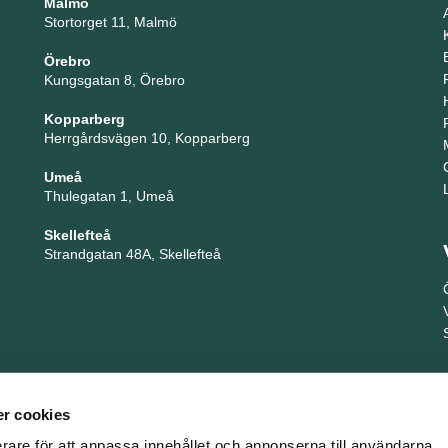
Malmö
Stortorget 11, Malmö
Örebro
Kungsgatan 8, Örebro
Kopparberg
Herrgårdsvägen 10, Kopparberg
Umeå
Thulegatan 1, Umeå
Skellefteå
Strandgatan 48A, Skellefteå
r cookies
erare för att anpassa innehållet och annonserna till användarna,