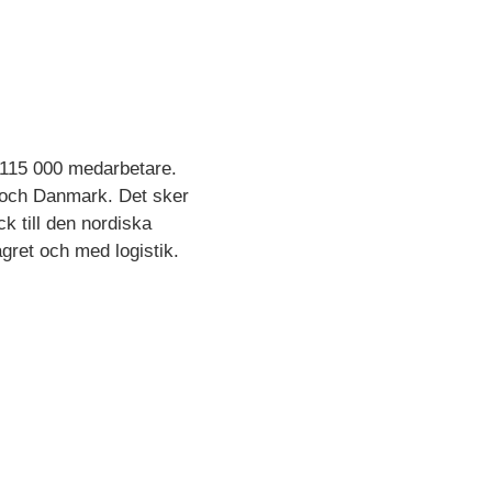
r 115 000 medarbetare.
d och Danmark. Det sker
k till den nordiska
agret och med logistik.