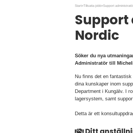
Start
»
Tillsatta jobb
»
Support administratör
Support 
Nordic
Söker du nya utmaningar
Administratör till Michel
Nu finns det en fantastisk
dina kunskaper inom suppo
Department i Kungälv. I r
lagersystem, samt support
Detta är ett konsultuppdr
Ditt anställ