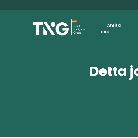
Anlita
oss
Detta j