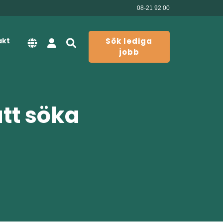
08-21 92 00
akt
Sök lediga
jobb
att söka