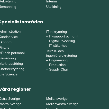
Rekrytering
Interim
Bemanning
Utbildning
Specialistområden
Administration
IT-rekrytering
–
IT-support och drift
Kundservice
–
Digital utveckling
Ekonomi
–
IT-säkerhet
Finans
Teknik- och
HR och personal
ingenjörsrekrytering
Försäljning
–
Engineering
Marknadsföring
–
Production
Chefsrekrytering
–
Supply Chain
Life Science
Våra regioner
Östra Sverige
Mellansverige
Västra Sverige
Mellanvästra Sverige