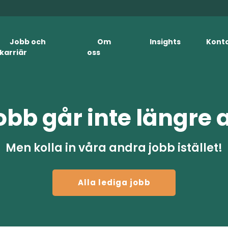
Jobb och
Om
Insights
Kont
karriär
oss
obb går inte längre 
Men kolla in våra andra jobb istället!
Alla lediga jobb