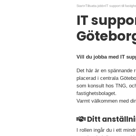
Start
»
Tillsatta jobb
»
IT support till fastig
IT suppor
Götebor
Vill du jobba med IT sup
Det här är en spännande rol
placerad i centrala Götebo
som konsult hos TNG, och e
fastighetsbolaget.
Varmt välkommen med din
Ditt anställ
I rollen ingår du i ett mi