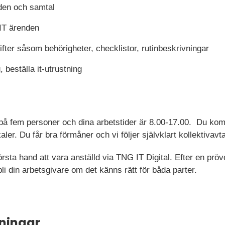
den och samtal
IT ärenden
ifter såsom behörigheter, checklistor, rutinbeskrivningar
 beställa it-utrustning
 på fem personer och dina arbetstider är 8.00-17.00. Du komm
ler. Du får bra förmåner och vi följer självklart kollektivavta
örsta hand att vara anställd via TNG IT Digital. Efter en prö
bli din arbetsgivare om det känns rätt för båda parter.
ningar