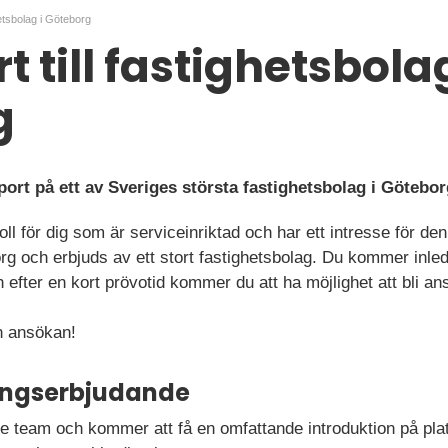
hetsbolag i Göteborg
t till fastighetsbolag
g
port på ett av Sveriges största fastighetsbolag i Götebo
l för dig som är serviceinriktad och har ett intresse för den 
rg och erbjuds av ett stort fastighetsbolag. Du kommer inled
fter en kort prövotid kommer du att ha möjlighet att bli ans
 ansökan!
ningserbjudande
ndre team och kommer att få en omfattande introduktion på plat