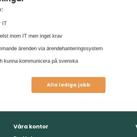
r:
r IT
helst inom IT men inget krav
ommande ärenden via ärendehanteringssystem
och kunna kommunicera på svenska
Alla lediga jobb
Våra kontor