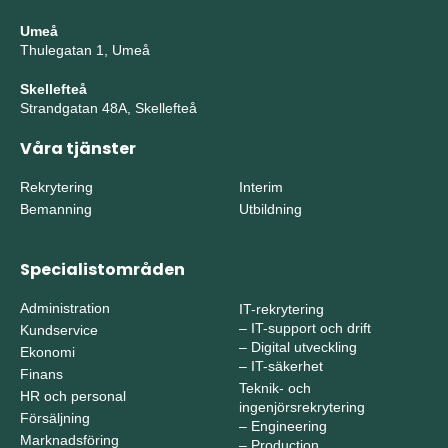
Umeå
Thulegatan 1, Umeå
Skellefteå
Strandgatan 48A, Skellefteå
Våra tjänster
Rekrytering
Interim
Bemanning
Utbildning
Specialistområden
Administration
IT-rekrytering
–
IT-support och drift
Kundservice
–
Digital utveckling
Ekonomi
–
IT-säkerhet
Finans
Teknik- och
HR och personal
ingenjörsrekrytering
Försäljning
–
Engineering
Marknadsföring
–
Production