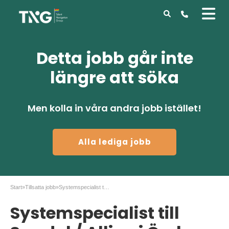
Detta jobb går inte
längre att söka
Men kolla in våra andra jobb istället!
Alla lediga jobb
Start
»
Tillsatta jobb
»
Systemspecialist till Swedol / Alligo i Örebro
Systemspecialist till