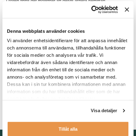
I rollen finns det möjlighet att delvis arbeta hemifrån.
För tjänsten erbjuds du kollektivavtal, friskvårdsbidrag och
förmånliga personalrabatter i Swedol / Alligos butiker.
Denna webbplats använder cookies
Våra förväntningar
Vi använder enhetsidentifierare för att anpassa innehållet
Vi söker dig som har en relevant utbildning och har flera års
och annonserna till användarna, tillhandahålla funktioner
erfarenhet inom utveckling och kravställning av
för sociala medier och analysera vår trafik. Vi
verksamhetssystem, sannolikt som systemspecialist och eller
vidarebefordrar även sådana identifierare och annan
som systemägare. Erfarenhet av Astro, nShift, AutoStore
information från din enhet till de sociala medier och
(eManager) är meriterande.
annons- och analysföretag som vi samarbetar med.
Då vi verkar i flera länder talar och skriver du såväl svenska som
Dessa kan i sin tur kombinera informationen med annan
engelska obehindrat.
information som du har tillhandahållit eller som de har
samlat in när du har använt deras tjänster.
Som person agerar du på eget initiativ och får saker att hända.
Du har lätt för att uttrycka dig, är analytisk, strukturerad och
Visa detaljer
samarbetar effektivt med andra.
Tillåt alla