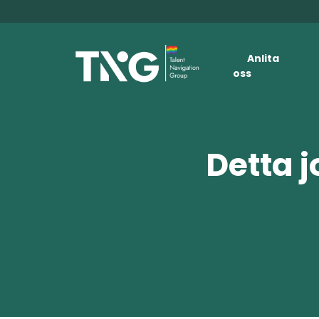
Anlita
oss
Detta j