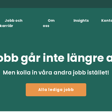
Jobb och
Om
Insights
Kont
karriär
oss
obb går inte längre 
Men kolla in våra andra jobb istället!
Alla lediga jobb