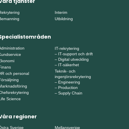
Våra tjänster
Rekrytering
Interim
Bemanning
Utbildning
Specialistområden
Administration
IT-rekrytering
–
IT-support och drift
Kundservice
–
Digital utveckling
Ekonomi
–
IT-säkerhet
Finans
Teknik- och
HR och personal
ingenjörsrekrytering
Försäljning
–
Engineering
Marknadsföring
–
Production
Chefsrekrytering
–
Supply Chain
Life Science
Våra regioner
Östra Sverige
Mellansverige