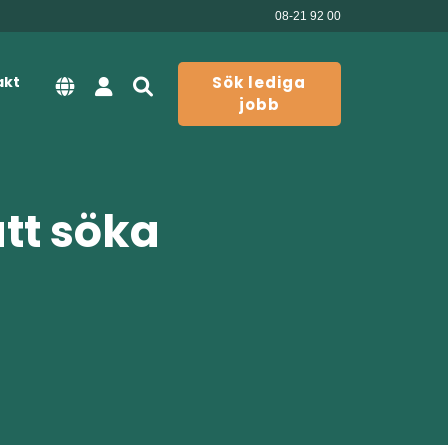
08-21 92 00
akt
Sök lediga
jobb
att söka