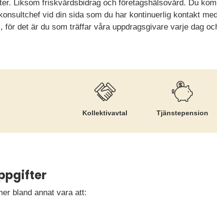
er. Liksom friskvårdsbidrag och företagshälsovård. Du kom
onsultchef vid din sida som du har kontinuerlig kontakt me
l, för det är du som träffar våra uppdragsgivare varje dag och
Kollektiv­avtal
Tjänste­pension
ppgifter
er bland annat vara att: