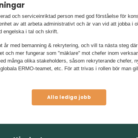
ningar
turerad och serviceinriktad person med god förståelse för ko
enhet av att arbeta administrativt och är van vid att jobba i 
engelska i tal och skrift.
t år med bemanning & rekrytering, och vill ta nästa steg dä
bet och mer fungerar som "mäklare" mot chefer inom verksa
med många olika stakeholders, såsom rekryterande chefer, n
lobala ERMO-teamet, etc. För att trivas i rollen bör man gill
Alla lediga jobb