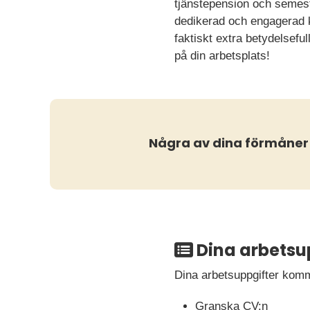
tjänstepension och semest
dedikerad och engagerad k
faktiskt extra betydelseful
på din arbetsplats!
Några av dina förmåner
Dina arbetsu
Dina arbetsuppgifter komm
Granska CV:n