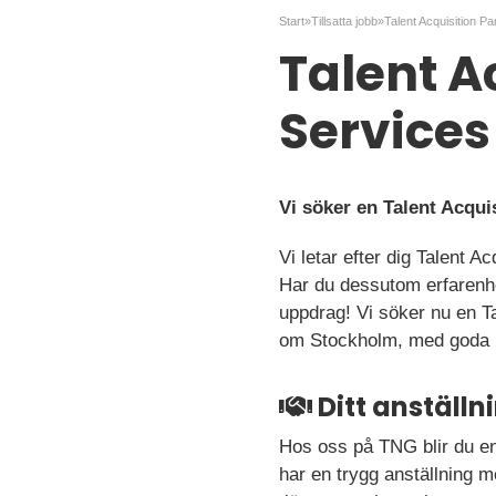
Start
»
Tillsatta jobb
»
Talent Ac
Services
Vi söker en Talent Acquis
Vi letar efter dig Talent A
Har du dessutom erfarenhe
uppdrag! Vi söker nu en Tal
om Stockholm, med goda möj
Ditt anställ
Hos oss på TNG blir du en 
har en trygg anställning me