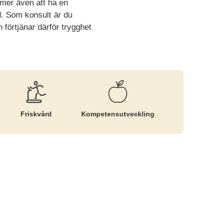
mer även att ha en
d. Som konsult är du
 förtjänar därför trygghet
Friskvård
Kompetens­utveckling