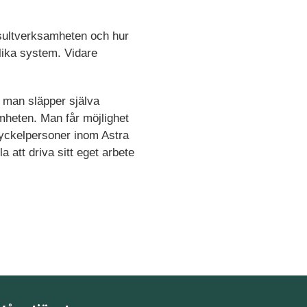
nsultverksamheten och hur
olika system. Vidare
r man släpper själva
mheten. Man får möjlighet
yckelpersoner inom Astra
a att driva sitt eget arbete