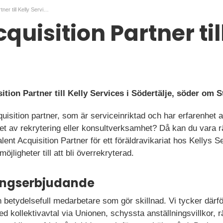
Talent Acquisition Partner till Kelly Services
quisition Partner til
ition Partner till Kelly Services i Södertälje, söder om 
cquisition partner, som är serviceinriktad och har erfarenhet a
t av rekrytering eller konsultverksamhet? Då kan du vara rä
ent Acquisition Partner för ett föräldravikariat hos Kellys S
ligheter till att bli överrekryterad.
ningserbjudande
betydelsefull medarbetare som gör skillnad. Vi tycker därför 
d kollektivavtal via Unionen, schyssta anställningsvillkor, rä