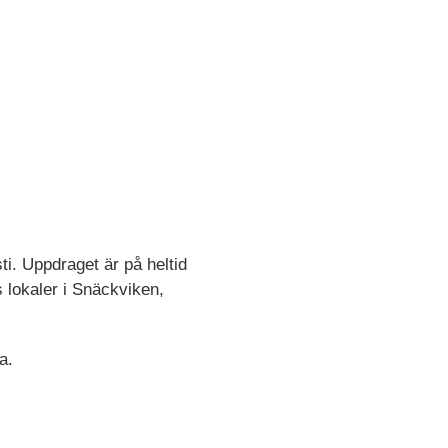
ti. Uppdraget är på heltid
as lokaler i Snäckviken,
a.