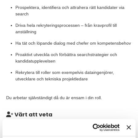
Prospektera, identifiera och attrahera rätt kandidater via
search
Driva hela rekryteringsprocessen – från kravprofil till
anställning
Ha tät och löpande dialog med chefer om kompetensbehov
Proaktivt utveckla och förbättra searchstrategier och
kandidatupplevelsen
Rekrytera till roller som exempelvis dataingenjörer,
utvecklare och tekniska projektledare
Du arbetar självständigt då du är ensam i din roll.
Värt att veta
Uppdraget är på heltid med placering i Örebro. Några resdagar
per vecka kan förekomma, framför allt inom region Mitt och
Östergötland. Du blir konsult via TNG och uppdraget förväntas