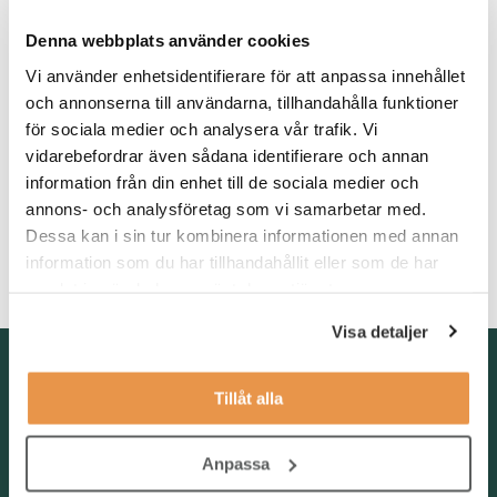
pågå minst 12 månader. Du arbetar nära interna chefer, säljare
Denna webbplats använder cookies
och andra rekryterare i ett dynamiskt team.
Vi använder enhetsidentifierare för att anpassa innehållet
Våra förväntningar
och annonserna till användarna, tillhandahålla funktioner
för sociala medier och analysera vår trafik. Vi
Vi söker dig som har tidigare erfarenhet av rekrytering och
vidarebefordrar även sådana identifierare och annan
search inom teknik- eller IT-branschen. Du är självgående,
målmedveten och nyfiken – du gillar att ta ansvar och driva
information från din enhet till de sociala medier och
processer framåt. För att lyckas i rollen bör du även ha en god
annons- och analysföretag som vi samarbetar med.
kommunikativ förmåga, känna dig trygg i dialog med chefer och
Dessa kan i sin tur kombinera informationen med annan
kunna hantera flera processer parallellt. Du behöver behärska
information som du har tillhandahållit eller som de har
svenska och engelska väl, både i tal och skrift.
samlat in när du har använt deras tjänster.
Visa detaljer
Kontakta oss
Tillåt alla
TNG Group AB
info@tng.se
Tel: 08-21 92 00
Anpassa
Boka möte