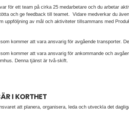
r för ett team på cirka 25 medarbetare och du arbetar akti
stötta och ge feedback till teamet. Vidare medverkar du äve
om uppföljning av mål och aktiviteter tillsammans med Produ
som kommer att vara ansvarig för avgående transporter. Denn
 som kommer att vara ansvarig för ankommande och avgåe
us. Denna tjänst är två-skift.
ÄR I KORTHET
svaret att planera, organisera, leda och utveckla det dagliga 