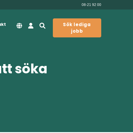
08-21 92 00
akt
Sök lediga
jobb
att söka