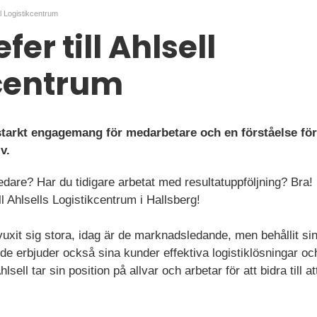
ll Logistikcentrum
er till Ahlsell
kcentrum
starkt engagemang för medarbetare och en förståelse för
v.
ledare? Har du tidigare arbetat med resultatuppföljning? Bra
l Ahlsells Logistikcentrum i Hallsberg!
vuxit sig stora, idag är de marknadsledande, men behållit s
, de erbjuder också sina kunder effektiva logistiklösningar o
sell tar sin position på allvar och arbetar för att bidra till a