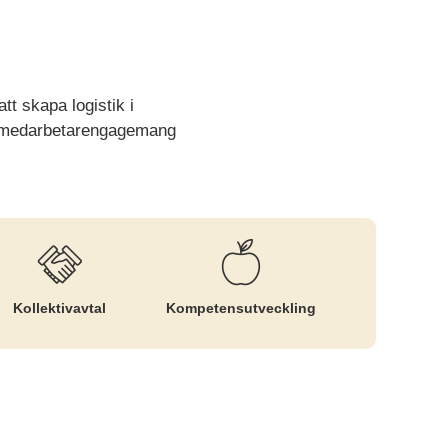
tt skapa logistik i
är medarbetarengagemang
Kollektiv­avtal
Kompetens­utveckling