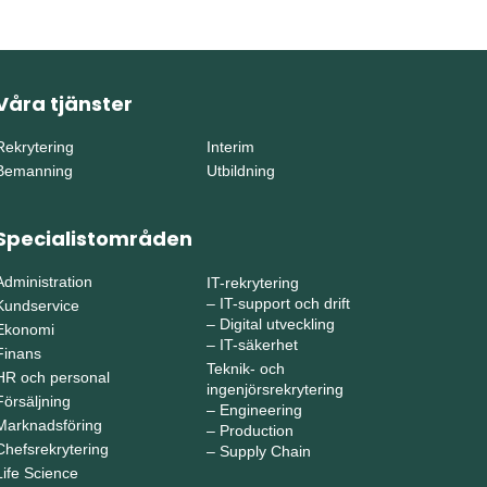
Våra tjänster
Rekrytering
Interim
Bemanning
Utbildning
Specialistområden
Administration
IT-rekrytering
–
IT-support och drift
Kundservice
–
Digital utveckling
Ekonomi
–
IT-säkerhet
Finans
Teknik- och
HR och personal
ingenjörsrekrytering
Försäljning
–
Engineering
Marknadsföring
–
Production
Chefsrekrytering
–
Supply Chain
Life Science