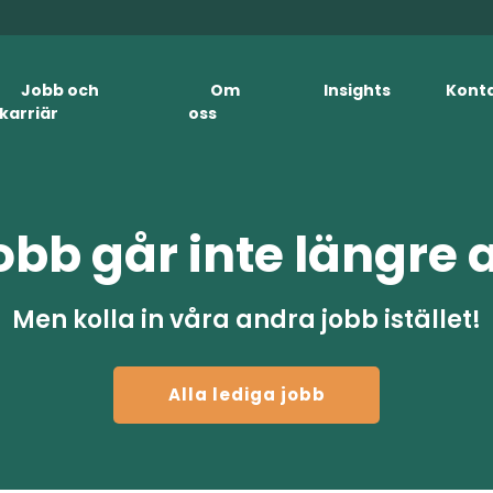
Jobb och
Om
Insights
Kont
karriär
oss
obb går inte längre 
Men kolla in våra andra jobb istället!
Alla lediga jobb