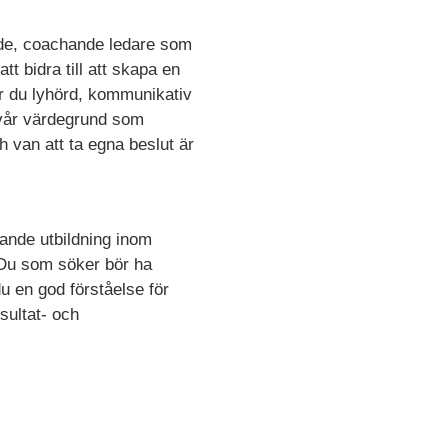
ande, coachande ledare som
t bidra till att skapa en
är du lyhörd, kommunikativ
r vår värdegrund som
h van att ta egna beslut är
gande utbildning inom
 Du som söker bör ha
 en god förståelse för
sultat- och