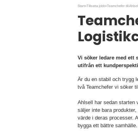
Start
»
Tillsatta jobb
»
Teamchefer till Ahlse
Teamchef
Logisti
Vi söker ledare med ett 
utifrån ett kundperspekti
Är du en stabil och trygg 
två Teamchefer vi söker til
Ahlsell har sedan starten 
säljer inte bara produkter
värde i deras processer. Ahl
bygga ett bättre samhälle.