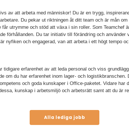
drivs av att arbeta med människor! Du är en trygg, inspirer
arbetare. Du pekar ut riktningen åt ditt team och är mån om at
e får utrymme och stöd att växa i sin roller. Som Teamchef 
ade förhållanden. Du tar initiativ till förändring och använde
u är nyfiken och engagerad, van att arbeta i ett högt tempo oc
r tidigare erfarenhet av att leda personal och viss grundläg
de om du har erfarenhet inom lager- och logistikbranschen.
petens och goda kunskaper i Office-paketet. Vidare har du
dessa, kunskap i arbetsmiljö och arbetsrätt samt att du är re
Alla lediga jobb