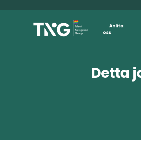
Anlita
oss
Detta j