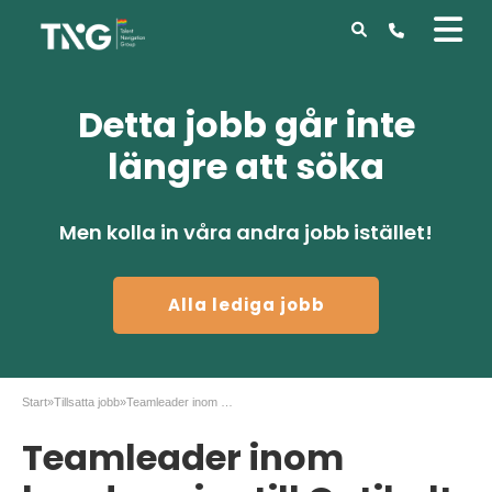
Detta jobb går inte
längre att söka
Men kolla in våra andra jobb istället!
Alla lediga jobb
Start
»
Tillsatta jobb
»
Teamleader inom kundservice till Optibelt i Malmö
Teamleader inom