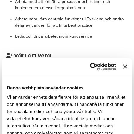
Arbeta med att förbättra processer och rutiner och
implementera dessa i organisationen
Arbeta nära våra centrala funktioner i Tyskland och andra
delar av världen för att hitta best practice
Leda och driva arbetet inom kundservice
Värt att veta
Vi är 10 personer på Optibelt Skandinaviska AB varav 4 som
arbetar inom kundservice i Malmö. Din närmaste chef är Office
Manager. Rollen som Teamleader innefattar inte ett
personalansvar.
Denna webbplats använder cookies
Vi använder enhetsidentifierare för att anpassa innehållet
Våra förväntningar
och annonserna till användarna, tillhandahålla funktioner
Vi söker dig som har erfarenhet av kundservice (B2B) av
för sociala medier och analysera vår trafik. Vi
tekniska produkter. Du är van att arbeta med hela orderflödet.
vidarebefordrar även sådana identifierare och annan
Har du erfarenhet som ledare är det meriterande, men inget
information från din enhet till de sociala medier och
krav. Du gillar att ha nära kontakt med dina kunder. Du kommer
annons- och analysföretag som vi samarbetar med.
att arbeta främst med kunder i Skandinavien, men har också