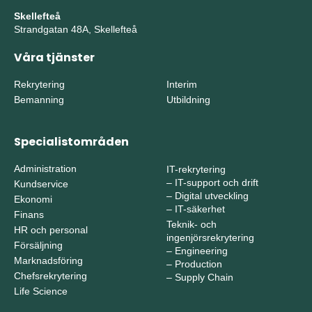
Skellefteå
Strandgatan 48A, Skellefteå
Våra tjänster
Rekrytering
Interim
Bemanning
Utbildning
Specialistområden
Administration
IT-rekrytering
–
IT-support och drift
Kundservice
–
Digital utveckling
Ekonomi
–
IT-säkerhet
Finans
Teknik- och
HR och personal
ingenjörsrekrytering
Försäljning
–
Engineering
Marknadsföring
–
Production
Chefsrekrytering
–
Supply Chain
Life Science