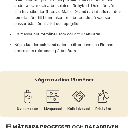
under ansvar och arbetsplatsen är hybrid. Dels från vårt
fina huvudkontor (bredvid Mall of Scandinavia) i Solna, dels
remote från ditt hemmakontor – beroende på vad som
passar bäst för tillfället och uppgiften.
En massa bra förmåner som gör ditt liv enklare!
Nöjda kunder och kandidater – siffror finns och lämnas
precis som referenser på begäran.
Några av dina förmåner
6 v semester
Livspussel
Kollektiv­avtal
Friskvård
MÄTBARA PROCESSER OCH DATADRIVEN