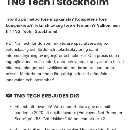
TNG Tech i Stockholm
Tror du på metod före magkänsla? Kompetens före
kompiskrets? Teknisk talang före efternamn? Välkommen
till TNG Tech i Stockholm!
På TNG Tech får du som rekryterare specialisera dig på
vetenskaplig och fördomsfri teknikrekrytering samt
interimsuthyrning av ingenjörer och tekniker. Och precis som i
ingenjörskonsten är metod, data och vetenskap nycklarna för att
hitta nya talanger och kvalificerade medarbetare som andra
missar. Medarbetare som långsiktigt bidrar till mångfald,
innovation och lönsamhet!
TNG TECH ERBJUDER DIG
Ett jobb att trivas på! Våra medarbetare gav oss mitt i
pandemin 2020 ett nöjdhetsindex (Employee Net Promoter
Score) på +58. "Världsklass" då benchmark är +2.
Balans mellan yrkesliv och privatliv. Hos oss råder frihet