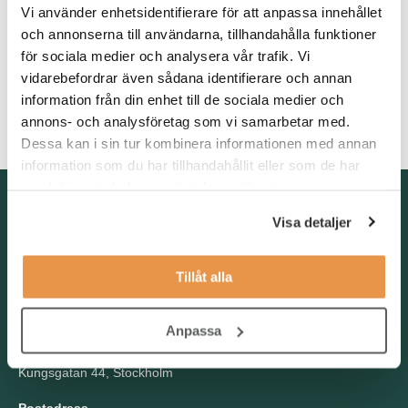
Vi använder enhetsidentifierare för att anpassa innehållet
och annonserna till användarna, tillhandahålla funktioner
Gå i gång på att göra bra affärer där dina kunder blir nöjda
och återvänder.
för sociala medier och analysera vår trafik. Vi
vidarebefordrar även sådana identifierare och annan
Vilja skapa en riktigt bra kandidatupplevelse och orädd för
information från din enhet till de sociala medier och
transparens mot kandidater vid rekryteringsbeslut.
annons- och analysföretag som vi samarbetar med.
Dessa kan i sin tur kombinera informationen med annan
information som du har tillhandahållit eller som de har
samlat in när du har använt deras tjänster.
Kontakta oss
Visa detaljer
TNG Group AB
info@tng.se
Tel: 08-21 92 00
Tillåt alla
Boka möte
Välj dag och tid!
Anpassa
Besöksadress
Kungsgatan 44, Stockholm