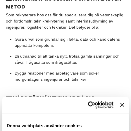
METOD
Som rekryterare hos oss får du specialisera dig på vetenskaplig
och fördomsfri teknikrekrytering samt interimsuthyrning av
ingenjörer, logistiker och tekniker. Det betyder bl a:
Göra urval som grundar sig i fakta, data och kandidatens
uppmätta kompetens
Bli utmanad till att tänka nytt, trotsa gamla sanningar och
såväl ifrågasätta som ifrågasättas
Bygga relationer med arbetsgivare som söker
morgondagens ingenjörer och tekniker
VÅRA FÖRVÄNTNINGAR PÅ DIG
Eftersom vi vill att du ska lyckas och komma igång snabbt
behöver du:
Befinna dig i gränslandet till, eller vara, en ingenjör som
Denna webbplats använder cookies
gillar rekrytering eller en rekryterare som gillar teknik.