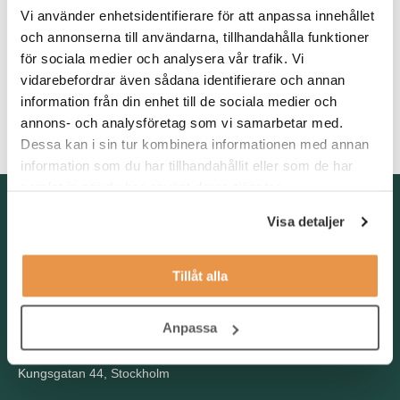
Vi använder enhetsidentifierare för att anpassa innehållet
plus.
och annonserna till användarna, tillhandahålla funktioner
Som person ser vi att du är en lösningsorienterad och
för sociala medier och analysera vår trafik. Vi
initiativtagande, med en hög kommunikativ förmåga.
vidarebefordrar även sådana identifierare och annan
Du är en lagspelare och vill alltid leverera högsta kvalité. Du är
information från din enhet till de sociala medier och
flytande i svenska, både i tal och skrift och du har goda
annons- och analysföretag som vi samarbetar med.
kunskaper i det engelska språket.
Dessa kan i sin tur kombinera informationen med annan
information som du har tillhandahållit eller som de har
samlat in när du har använt deras tjänster.
Kontakta oss
Visa detaljer
TNG Group AB
info@tng.se
Tel: 08-21 92 00
Tillåt alla
Boka möte
Välj dag och tid!
Anpassa
Besöksadress
Kungsgatan 44, Stockholm