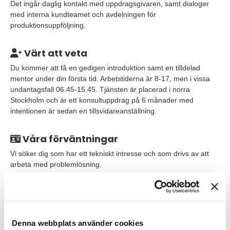
Det ingår daglig kontakt med uppdragsgivaren, samt dialoger
med interna kundteamet och avdelningen för
produktionsuppföljning.
Värt att veta
Du kommer att få en gedigen introduktion samt en tilldelad
mentor under din första tid. Arbetstiderna är 8-17, men i vissa
undantagsfall 06.45-15.45. Tjänsten är placerad i norra
Stockholm och är ett konsultuppdrag på 6 månader med
intentionen är sedan en tillsvidareanställning.
Våra förväntningar
Vi söker dig som har ett tekniskt intresse och som drivs av att
arbeta med problemlösning.
Vi ser det som meriterande om du har en utbildning inom IT,
men det är inget krav. I och med att arbetet är till stor del fysiskt
så ska du trivas i en miljö där du får arbeta med kroppen,
förslagsvis har du tidigare erfarenhet från lagerarbete.Om du
har tidigare arbetslivserfarenhet av Microsoft Active Directory
Denna webbplats använder cookies
och Microsoft System Center Configuration Manager är detta ett