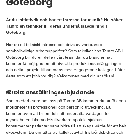
Göteborg
Är du initiativrik och har ett intresse för teknik? Nu söker
Tamro en tekniker till deras underhållsavdelning i
Göteborg.
Har du ett tekniskt intresse och drivs av varierande
samhällsviktiga arbetsuppgifter? Som tekniker hos Tamro AB i
Göteborg blir du en del av vårt team där du bland annat
kommer få möjligheten att utveckla produktionsanläggningen
och delta i projekt tillsammans med engagerade kollegor. Låter
detta som ett jobb för dig? Välkommen med din ansökan!
Ditt anställningserbjudande
Som medarbetare hos oss på Tamro AB kommer du att få goda
möjligheter till professionell och personlig utveckling. Du
kommer även att bli en del i att underlätta vardagen för
myndigheter, läkemedelstillverkare apotek, sjukhus,
konsumenter patienter samt bidra till att skapa värde för ett helt
ekosystem. Du omfattas av kollektivavtal, friskvårdsbidrag och