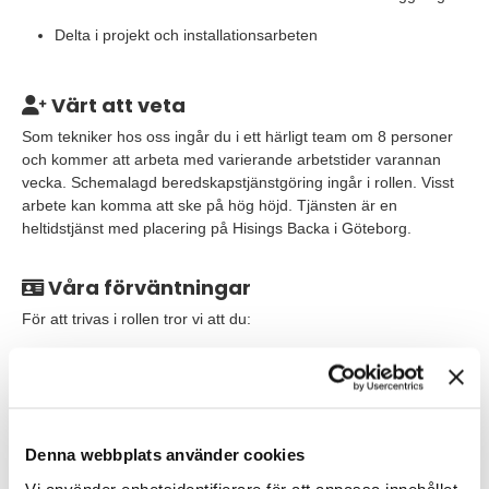
Delta i projekt och installationsarbeten
Värt att veta
Som tekniker hos oss ingår du i ett härligt team om 8 personer
och kommer att arbeta med varierande arbetstider varannan
vecka. Schemalagd beredskapstjänstgöring ingår i rollen. Visst
arbete kan komma att ske på hög höjd. Tjänsten är en
heltidstjänst med placering på Hisings Backa i Göteborg.
Våra förväntningar
För att trivas i rollen tror vi att du:
Har en gymnasial utbildning med teknisk inriktning mot el
eller automation eller/och några års erfarenheter inom
området
Behärskar svenska och engelska i tal och skrift
Denna webbplats använder cookies
Vi använder enhetsidentifierare för att anpassa innehållet