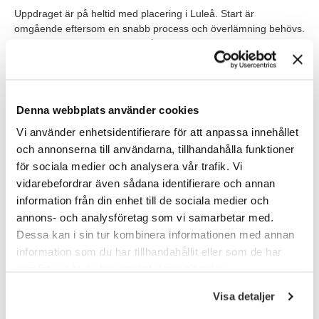
Uppdraget är på heltid med placering i Luleå. Start är
omgående eftersom en snabb process och överlämning behövs.
Uppdraget löper i minst sex månader och kan bli längre. Du
arbetar i en produktionsnära teknisk miljö där kvalitet,
dokumentation och praktisk problemlösning är viktiga delar av
vardagen. Rollen innebär inte chefsansvar, men du kommer att
ha en samordnande funktion kopplad till planering och
Denna webbplats använder cookies
fördelning av arbetsuppgifter.
Vi använder enhetsidentifierare för att anpassa innehållet
och annonserna till användarna, tillhandahålla funktioner
Våra förväntningar
för sociala medier och analysera vår trafik. Vi
Vi söker dig som har ingenjörsexamen eller motsvarande
vidarebefordrar även sådana identifierare och annan
erfarenhet inom teknik, produktion, automation eller elektronik.
information från din enhet till de sociala medier och
Du har praktisk erfarenhet från produktionsmiljö, exempelvis
annons- och analysföretag som vi samarbetar med.
industri, labb eller annan tekniskt avancerad verksamhet. För att
Dessa kan i sin tur kombinera informationen med annan
lyckas i rollen behöver du ha god förståelse för
information som du har tillhandahållit eller som de har
processutveckling, kvalitetsarbete och teknisk felsökning.
Erfarenhet av mikrosystem, embedded systems,
samlat in när du har använt deras tjänster.
elektronikproduktion eller avancerad automationsutrustning är
Visa detaljer
meriterande, likaså erfarenhet av LEAN, regulatoriska krav eller
ISO. Som person är du självgående, strukturerad och