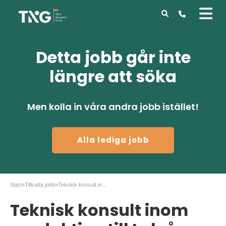
Detta jobb går inte
längre att söka
Men kolla in våra andra jobb istället!
Alla lediga jobb
Start
»
Tillsatta jobb
»
Teknisk konsult inom produktion till Luleå
Teknisk konsult inom