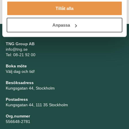
kommunikativ. Du trivs med att snabbt sätta dig in i nya miljöer,
Tillåt alla
skapa överblick och bidra där behovet är som störst.
Anpassa
Kontakta oss
TNG Group AB
info@tng.se
Tel: 08-21 92 00
Boka möte
Välj dag och tid!
Besöksadress
Kungsgatan 44, Stockholm
Postadress
Kungsgatan 44, 111 35 Stockholm
Org.nummer
556648-2781