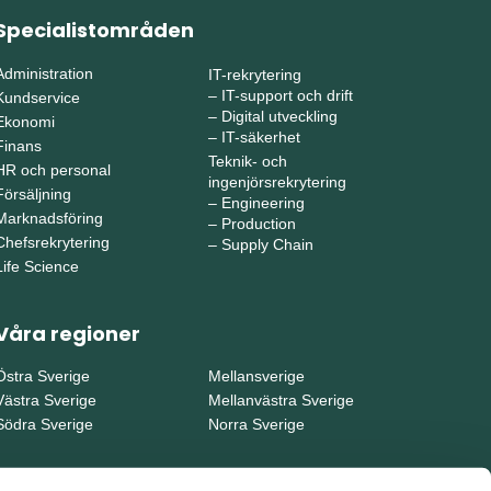
Specialistområden
Administration
IT-rekrytering
–
IT-support och drift
Kundservice
–
Digital utveckling
Ekonomi
–
IT-säkerhet
Finans
Teknik- och
HR och personal
ingenjörsrekrytering
Försäljning
–
Engineering
Marknadsföring
–
Production
Chefsrekrytering
–
Supply Chain
Life Science
Våra regioner
Östra Sverige
Mellansverige
Västra Sverige
Mellanvästra Sverige
Södra Sverige
Norra Sverige