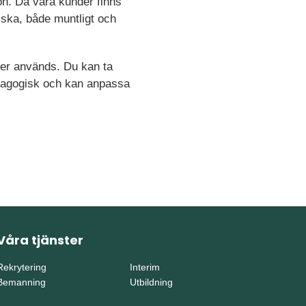
n. Då våra kunder finns
lska, både muntligt och
kter används. Du kan ta
pedagogisk och kan anpassa
Våra tjänster
Rekrytering
Interim
Bemanning
Utbildning