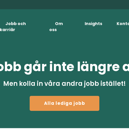
Jobb och
Om
Insights
Kont
karriär
oss
obb går inte längre 
Men kolla in våra andra jobb istället!
Alla lediga jobb