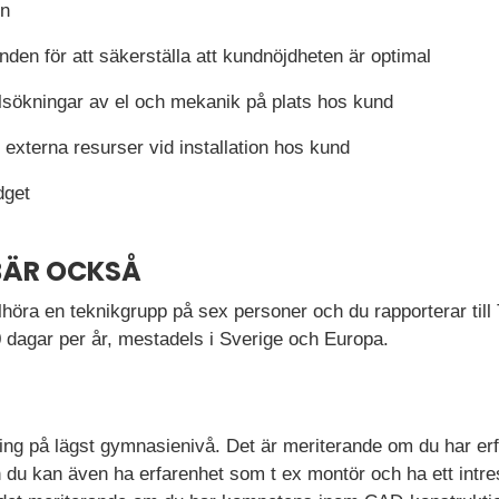
en
den för att säkerställa att kundnöjdheten är optimal
lsökningar av el och mekanik på plats hos kund
externa resurser vid installation hos kund
dget
BÄR OCKSÅ
lhöra en teknikgrupp på sex personer och du rapporterar till 
dagar per år, mestadels i Sverige och Europa.
ing på lägst gymnasienivå. Det är meriterande om du har erfa
 du kan även ha erfarenhet som t ex montör och ha ett intre