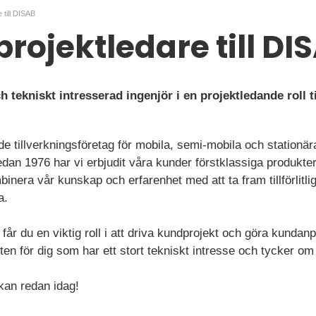
 till DISAB
projektledare till DI
h tekniskt intresserad ingenjör i en projektledande roll 
nde tillverkningsföretag för mobila, semi-mobila och station
dan 1976 har vi erbjudit våra kunder förstklassiga produkter 
binera vår kunskap och erfarenhet med att ta fram tillförlit
a.
får du en viktig roll i att driva kundprojekt och göra kundanp
sten för dig som har ett stort tekniskt intresse och tycker om
an redan idag!