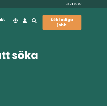
08-21 92 00
akt
Sök lediga
jobb
att söka