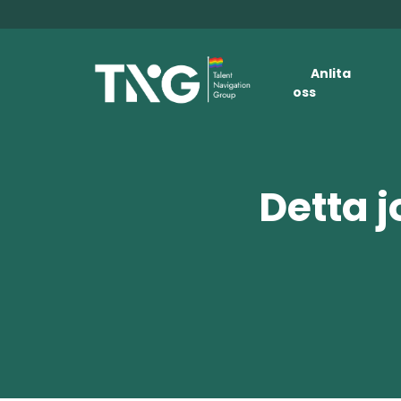
Anlita
oss
Detta j