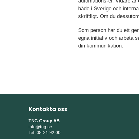
automations-el. Vidare är
både i Sverige och interna
skriftligt. Om du dessutom
Som person har du ett genu
egna initiativ och arbeta 
din kommunikation.
Kontakta oss
TNG Group AB
info@tng.se
Tel: 08-21 92 00