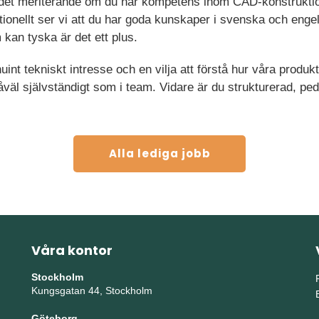
 det meriterande om du har kompetens inom CAD-konstruktio
tionellt ser vi att du har goda kunskaper i svenska och enge
 kan tyska är det ett plus.
int tekniskt intresse och en vilja att förstå hur våra produ
såväl självständigt som i team. Vidare är du strukturerad, 
Alla lediga jobb
Våra kontor
Stockholm
Kungsgatan 44, Stockholm
Göteborg