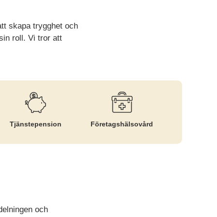
att skapa trygghet och
 roll. Vi tror att
Tjänste­pension
Företags­hälsovård
vdelningen och