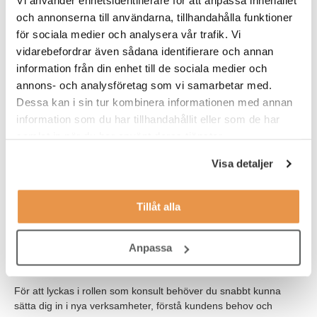
Vi använder enhetsidentifierare för att anpassa innehållet
Som konsult hos TNG Tech får du en varierad vardag där du
och annonserna till användarna, tillhandahålla funktioner
jobbar i uppdrag hos någon av våra kunder – men alltid med
för sociala medier och analysera vår trafik. Vi
tryggheten i att ha oss som arbetsgivare i ryggen.
vidarebefordrar även sådana identifierare och annan
information från din enhet till de sociala medier och
Hos oss får du ett nära samarbete med din konsultchef och blir
en del av en arbetskultur som präglas av öppenhet,
annons- och analysföretag som vi samarbetar med.
professionalism och fokus på utveckling. Vi värdesätter
Dessa kan i sin tur kombinera informationen med annan
långsiktiga relationer och ser till att du trivs, oavsett vilket
information som du har tillhandahållit eller som de har
uppdrag du är på.
samlat in när du har använt deras tjänster.
Visa detaljer
Våra förväntningar
Vi söker dig som har erfarenhet av att leda tekniska projekt inom
tillverknings- eller processindustrin och som känner dig trygg i
Tillåt alla
rollen som projektledare. Du har troligen en ingenjörsutbildning i
grunden eller motsvarande yrkeserfarenhet, och är van att ta
ansvar för att driva projekt från start till mål – både i större och
Anpassa
mindre skala.
För att lyckas i rollen som konsult behöver du snabbt kunna
sätta dig in i nya verksamheter, förstå kundens behov och