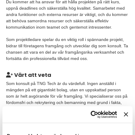
Du kommer att ha ansvar för att hålla projekten på rätt kurs,
uppnå deadlines och säkerställa hög kvalitet. Samarbetet med
andra funktioner och externa resurser är viktigt, och du kommer
att behöva samordna resurser och säkerställa effektiv
kommunikation inom teamet och gentemot intressenter.
Som projektledare spelar du en viktig roll i spännande projekt,
bidrar till företagens framgång och utvecklar dig som konsult. Ta
chansen att vara en del av vår framgångsrika verksamhet och
fortsätta din professionella tillväxt med oss.
Värt att veta
Som konsult på TNG Tech är du värdefull. Ingen anställd i
mängden på ett gigantiskt bolag, utan en uppskattad person
som är helt avgörande för vår framgång. Vi specialiserar oss på
fördomsfri och rekrytering och bemanning med grund i fakta,
vetenskap och metod. Och vi tror verkligen på vad vi gör. Hos
oss är det din kompetens, motivation och potential som spelar
roll – och inget annat!
Vi hjälper dig att hitta spännande uppdrag som stärker det bästa