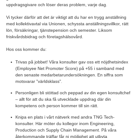
uppdragsgivare och löser deras problem, varje dag.
Vi tycker därför att det är viktigt att du har en trygg anställning
med kollektivavtal via Unionen, schyssta anställningsvillkor, rätt
lön, försäkringar, tjänstepension och semester. Liksom
friskvårdsbidrag och företagshälsovård.
Hos oss kommer du:
Trivas på jobbet! Våra konsulter gav oss ett nöjdhetsindex
(Employee Net Promoter Score) på +55 i samband med
den senaste medarbetarundersökningen. En siffra som
motsvarar "världsklass".
Personligen bli stöttad och peppad av din egen konsultchef
– allt för att du ska få utvecklade uppdrag där din
kompetens och person kommer till sin rätt.
Knipa en plats i vårt nätverk med andra TNG Tech-
konsulter. Här möter du kollegor inom Engineering,
Production och Supply Chain Management. På våra
återkommande träffar får ni möjlighet att utbyta