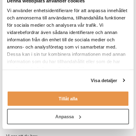
Denna webbplats använder cookies
du har – din kompetens. Rent praktiskt innebär konsultjobbet att
Vi använder enhetsidentifierare för att anpassa innehållet
du är anställd av oss (men vill du hellre arbeta som
och annonserna till användarna, tillhandahålla funktioner
underkonsult så går det också bra), och har din arbetsplats hos
någon av våra kunder.
för sociala medier och analysera vår trafik. Vi
vidarebefordrar även sådana identifierare och annan
information från din enhet till de sociala medier och
Våra förväntningar
annons- och analysföretag som vi samarbetar med.
För att passa in i rollen behöver du ha några års dokumenterad
Dessa kan i sin tur kombinera informationen med annan
erfarenhet av att framgångsrikt leda tekniska projekt. Du är
information som du har tillhandahållit eller som de har
självsäker inom ditt kompetensområde och har en stark önskan
samlat in när du har använt deras tjänster.
att kontinuerligt utveckla både dig själv och den verksamhet du
är involverad i.
Visa detaljer
Det är meriterande om du:
Tillåt alla
Erfarenhet från process- och tillverkningsindustrin.
En passion för industri och förmågan att förstå eventuella
Anpassa
lösningar och deras konsekvenser.