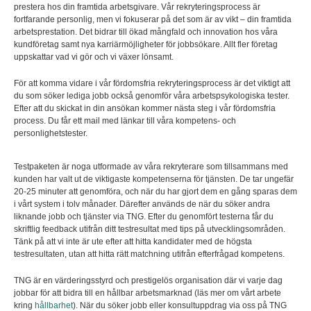
prestera hos din framtida arbetsgivare. Vår rekryteringsprocess är
fortfarande personlig, men vi fokuserar på det som är av vikt – din framtida
arbetsprestation. Det bidrar till ökad mångfald och innovation hos våra
kundföretag samt nya karriärmöjligheter för jobbsökare. Allt fler företag
uppskattar vad vi gör och vi växer lönsamt.
För att komma vidare i vår fördomsfria rekryteringsprocess är det viktigt att
du som söker lediga jobb också genomför våra arbetspsykologiska tester.
Efter att du skickat in din ansökan kommer nästa steg i vår fördomsfria
process. Du får ett mail med länkar till våra kompetens- och
personlighetstester.
Testpaketen är noga utformade av våra rekryterare som tillsammans med
kunden har valt ut de viktigaste kompetenserna för tjänsten. De tar ungefär
20-25 minuter att genomföra, och när du har gjort dem en gång sparas dem
i vårt system i tolv månader. Därefter används de när du söker andra
liknande jobb och tjänster via TNG. Efter du genomfört testerna får du
skriftlig feedback utifrån ditt testresultat med tips på utvecklingsområden.
Tänk på att vi inte är ute efter att hitta kandidater med de högsta
testresultaten, utan att hitta rätt matchning utifrån efterfrågad kompetens.
TNG är en värderingsstyrd och prestigelös organisation där vi varje dag
jobbar för att bidra till en hållbar arbetsmarknad (läs mer om vårt arbete
kring
hållbarhet
). När du söker jobb eller konsultuppdrag via oss på TNG