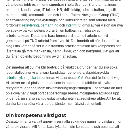
våra lediga jobb och interimsuppdrag i hela Sverige. Bland annat inom
ekonomi, kundservice, IT, teknik, HR, drift, inköp, administration, logistik,
marknad, sälj, kommunikation och finans. Talent Navigation Group (TNG)
är ett värderingsstyrt rekryterings- och konsultföretag som arbetar med
fördomsfri
rekrytering
,
bemanning
och
interim
! Vi drivs av vår vision där nya
perspektiv på kompetens bidrar till en hållbar, framtidssäkrad
arbetsmarknad. Det är inte bara tomma ord, utan ett arbete som vi
gemensamt på TNG arbetat fram över tid. Det innebär att när du tar nästa
steg i din karriär så ser vi din framtida arbetsprestation och kompetens och
låter fakta gå före magkänsla, namn, ålder, kön och bakgrund. Det gör att
du får en objektiv bedömning av din ansökan.
Det innebär att du inte blir bortvald på felaktiga grunder när du ska söka
jobb.Istället låter vi alla våra kandidater genomföra skräddarsydda
arbetspsykologiska tester
innan vi läser deras
CV.
Men det är inte allt vi gör.
Vi skriver också platsannonser som inkluderar och utbildar alla våra
rekryterare löpande inom diskrimineringslagstiftningen. För att vara än mer
objektiva har vi tagit bort det personliga brevet, möjligheten att ladda upp
bilder på sig själva samt uteslutit möjligheten att registrera ålder. Allt för att
du ska kunna söka våra lediga tjänster mer rättvist och enkelt.
Din kompetens viktigast
Dessutom har vi valt att anonymisera alla sökandes namn i urvalsfasen för
våra rekryterare. Allt för att bara lyfta fram din kompetens och potential att