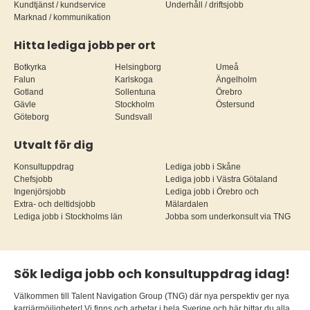
Kundtjänst / kundservice
Underhåll / driftsjobb
Marknad / kommunikation
Hitta lediga jobb per ort
Botkyrka
Helsingborg
Umeå
Falun
Karlskoga
Ängelholm
Gotland
Sollentuna
Örebro
Gävle
Stockholm
Östersund
Göteborg
Sundsvall
Utvalt för dig
Konsultuppdrag
Lediga jobb i Skåne
Chefsjobb
Lediga jobb i Västra Götaland
Ingenjörsjobb
Lediga jobb i Örebro och
Extra- och deltidsjobb
Mälardalen
Lediga jobb i Stockholms län
Jobba som underkonsult via TNG
Sök lediga jobb och konsultuppdrag idag!
Välkommen till Talent Navigation Group (TNG) där nya perspektiv ger nya
karriärmöjligheter! Vi finns och arbetar i hela Sverige och här hittar du alla