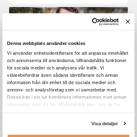
Denna webbplats använder cookies
Vi använder enhetsidentifierare för att anpassa innehållet
och annonserna till användarna, tillhandahålla funktioner
för sociala medier och analysera vår trafik. Vi
vidarebefordrar även sådana identifierare och annan
Teknisk utesäljare till Jungheinrich
Sundsvall
information från din enhet till de sociala medier och
annons- och analysföretag som vi samarbetar med.
Dessa kan i sin tur kombinera informationen med annan
Sundsvall
Försäljning / säljjobb
information som du har tillhandahållit eller som de har
samlat in när du har använt deras tjänster.
Visa detaljer