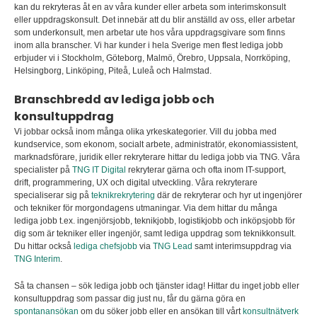
kan du rekryteras åt en av våra kunder eller arbeta som interimskonsult
eller uppdragskonsult
.
Det innebär att du blir anställd av oss, eller arbetar
som underkonsult, men arbetar ute hos våra uppdragsgivare som finns
inom alla branscher. Vi har kunder i hela Sverige men flest lediga jobb
erbjuder vi i Stockholm, Göteborg, Malmö, Örebro, Uppsala, Norrköping,
Helsingborg, Linköping, Piteå, Luleå och Halmstad.
Branschbredd av lediga jobb och
konsultuppdrag
Vi jobbar också inom många olika yrkeskategorier. Vill du jobba med
kundservice, som ekonom, socialt arbete, administratör, ekonomiassistent,
marknadsförare, juridik eller rekryterare hittar du lediga jobb via TNG. Våra
specialister på
TNG IT Digital
rekryterar gärna och ofta inom IT-support,
drift, programmering, UX och digital utveckling. Våra rekryterare
specialiserar sig på
teknikrekrytering
där de rekryterar och hyr ut ingenjörer
och tekniker för morgondagens utmaningar. Via dem hittar du många
lediga jobb t.ex. ingenjörsjobb, teknikjobb, logistikjobb och inköpsjobb för
dig som är tekniker eller ingenjör, samt lediga uppdrag som teknikkonsult.
Du hittar också
lediga chefsjobb
via
TNG Lead
samt interimsuppdrag via
TNG Interim
.
Så ta chansen – sök lediga jobb och tjänster idag! Hittar du inget jobb eller
konsultuppdrag som passar dig just nu, får du gärna göra en
spontanansökan
om du söker jobb eller en ansökan till vårt
konsultnätverk