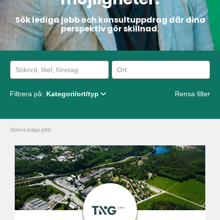
Sök lediga jobb och konsultuppdrag där dina
perspektiv gör skillnad.
Filtrera på:
Kategori/ort/typ
Rensa filter
Start
»
Lediga jobb