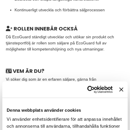
Kontinuerligt utveckla och förbättra säljprocessen
ROLLEN INNEBÄR OCKSÅ
Då EcoGuard ständigt utvecklar och utökar sin produkt och
tjänsteportfölj är rollen som säljare på EcoGuard full av
möjligheter till kompetenshöjning och nya utmaningar.
VEM ÄR DU?
Vi söker dig som är en erfaren säljare, gärna från
produktförsäljning och B2B. Då EcoGuard erbjuder
kundanpassade lösningar behöver du en grundläggande teknisk
kunskap. Du är kommunikativ och har goda kunskaper i
svenska, både i tal och skrift. Du är van användare av Excel och
CRM-system.
Denna webbplats använder cookies
Vi använder enhetsidentifierare för att anpassa innehållet
Du är en uthållig relationsbyggare och lyhörd för dina kunders
och annonserna till användarna, tillhandahålla funktioner
behov. Som person är du ansvarstagande och har ett