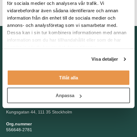
för sociala medier och analysera vår trafik. Vi
systematiskt arbetssätt. Vidare så är du resultatorienterad och
vidarebefordrar även sådana identifierare och annan
drivs av alla delarna i säljprocessen.
information från din enhet till de sociala medier och
annons- och analysföretag som vi samarbetar med.
Dessa kan i sin tur kombinera informationen med annan
Kontakta oss
information som du har tillhandahållit eller som de har
samlat in när du har använt deras tjänster.
TNG Group AB
info@tng.se
Tel: 08-21 92 00
Visa detaljer
Boka möte
Välj dag och tid!
Tillåt alla
Besöksadress
Kungsgatan 44, Stockholm
Anpassa
Postadress
Kungsgatan 44, 111 35 Stockholm
Org.nummer
556648-2781