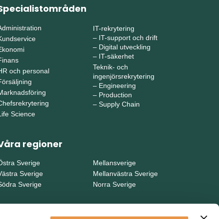
Specialistområden
Administration
IT-rekrytering
–
IT-support och drift
Kundservice
–
Digital utveckling
Ekonomi
–
IT-säkerhet
Finans
Teknik- och
HR och personal
ingenjörsrekrytering
Försäljning
–
Engineering
Marknadsföring
–
Production
Chefsrekrytering
–
Supply Chain
Life Science
Våra regioner
Östra Sverige
Mellansverige
Västra Sverige
Mellanvästra Sverige
Södra Sverige
Norra Sverige