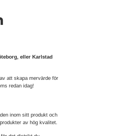
m
teborg, eller Karlstad
av att skapa mervärde för
öms redan idag!
aden inom sitt produkt och
rodukter av hög kvalitet.