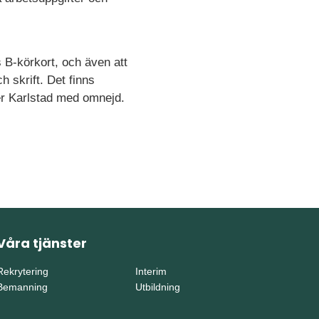
 B-körkort, och även att
 skrift. Det finns
ller Karlstad med omnejd.
Våra tjänster
Rekrytering
Interim
Bemanning
Utbildning