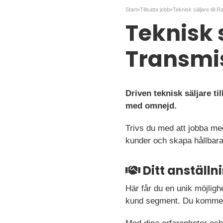
Start
»
Tillsatta jobb
»
Teknisk 
Transmi
Driven teknisk säljare t
med omnejd.
Trivs du med att jobba me
kunder och skapa hållbara
Ditt anställ
Här får du en unik möjligh
kund segment. Du kommer a