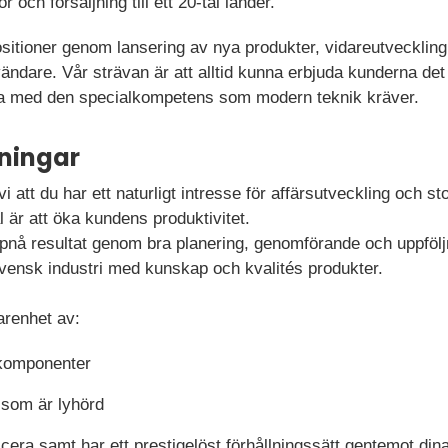
 och försäljning till ett 20-tal länder.
ositioner genom lansering av nya produkter, vidareutvecklin
vändare. Vår strävan är att alltid kunna erbjuda kunderna d
ta med den specialkompetens som modern teknik kräver.
ningar
r vi att du har ett naturligt intresse för affärsutveckling och 
l är att öka kundens produktivitet.
pnå resultat genom bra planering, genomförande och uppfölj
e svensk industri med kunskap och kvalités produkter.
farenhet av:
rikomponenter
 som är lyhörd
era samt har ett prestigelöst förhållningssätt gentemot dina