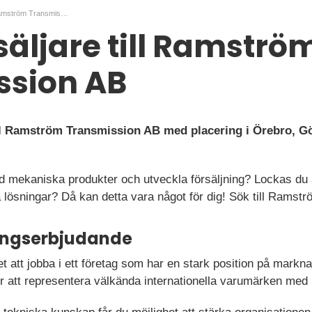
Teknisk säljare till Ramström Transmission AB
säljare till Ramströ
ssion AB
ill Ramström Transmission AB med placering i Örebro, Gö
d mekaniska produkter och utveckla försäljning? Lockas du 
 lösningar? Då kan detta vara något för dig! Sök till Ramstr
ningserbjudande
et att jobba i ett företag som har en stark position på markn
tt representera välkända internationella varumärken med p