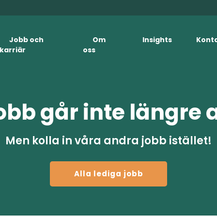
Jobb och
Om
Insights
Kont
karriär
oss
obb går inte längre 
Men kolla in våra andra jobb istället!
Alla lediga jobb