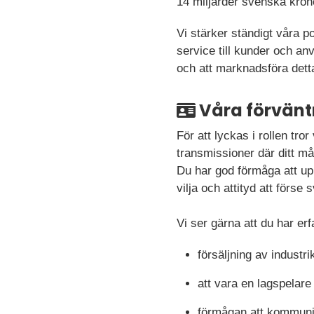
14 miljarder svenska kronor
Vi stärker ständigt våra p
service till kunder och an
och att marknadsföra det
Våra förvänt
För att lyckas i rollen tro
transmissioner där ditt må
Du har god förmåga att up
vilja och attityd att förs
Vi ser gärna att du har er
försäljning av indust
att vara en lagspelare
förmågan att kommunic