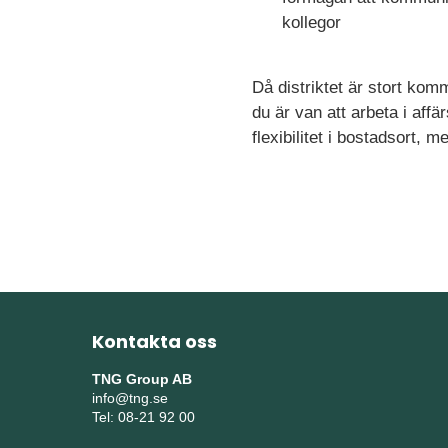
kollegor
Då distriktet är stort kom
du är van att arbeta i aff
flexibilitet i bostadsort,
Kontakta oss
TNG Group AB
info@tng.se
Tel: 08-21 92 00