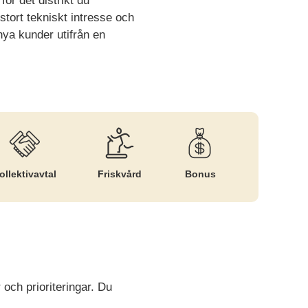
ör det distrikt du
 stort tekniskt intresse och
ya kunder utifrån en
ollektiv­avtal
Friskvård
Bonus
 och prioriteringar. Du