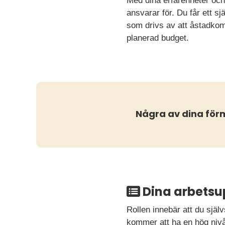
Med dina erfarenheter och 
ansvarar för. Du får ett sj
som drivs av att åstadkom
planerad budget.
Några av dina fö
Dina arbetsu
Rollen innebär att du själv
kommer att ha en hög nivå