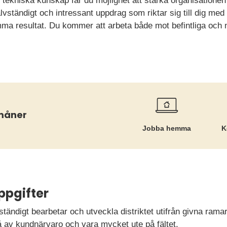
tekniska kunskap får du möjlighet att stärka organisationen f
älvständigt och intressant uppdrag som riktar sig till dig med
ma resultat. Du kommer att arbeta både mot befintliga och n
rmåner
Jobba hemma
K
ppgifter
ständigt bearbetar och utveckla distriktet utifrån givna ramar
 av kundnärvaro och vara mycket ute på fältet.