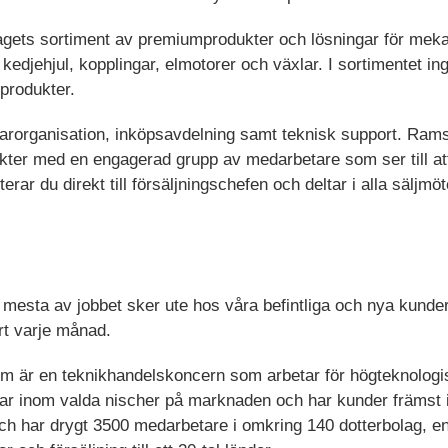
agets sortiment av premiumprodukter och lösningar för meka
kedjehjul, kopplingar, elmotorer och växlar. I sortimentet in
produkter.
ljarorganisation, inköpsavdelning samt teknisk support. Ram
kter med en engagerad grupp av medarbetare som ser till att 
terar du direkt till försäljningschefen och deltar i alla säljm
 mesta av jobbet sker ute hos våra befintliga och nya kund
ort varje månad.
om är en teknikhandelskoncern som arbetar för högteknologi
ar inom valda nischer på marknaden och har kunder främst i
tech har drygt 3500 medarbetare i omkring 140 dotterbolag, 