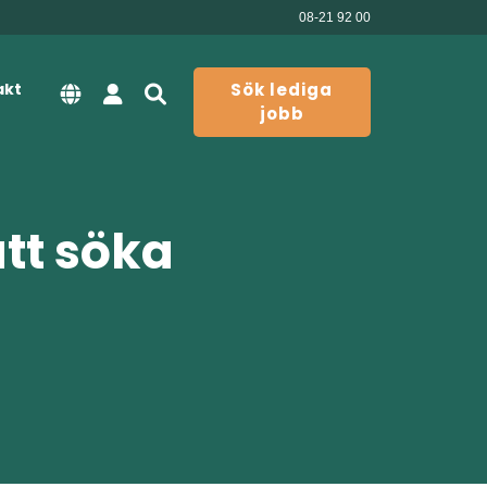
08-21 92 00
akt
Sök lediga
jobb
att söka