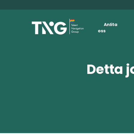
Anlita
oss
Detta j