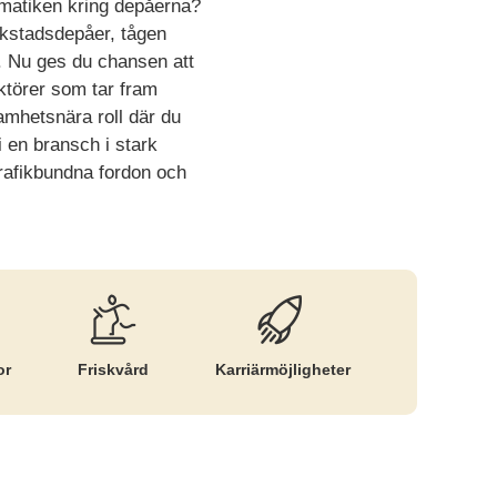
ematiken kring depåerna?
rkstadsdepåer, tågen
. Nu ges du chansen att
ktörer som tar fram
amhetsnära roll där du
 en bransch i stark
rtrafikbundna fordon och
or
Friskvård
Karriär­möjligheter