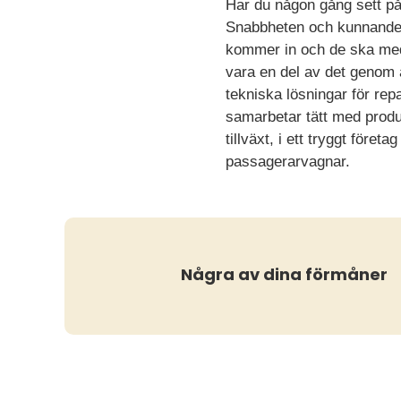
Har du någon gång sett p
Snabbheten och kunnandet 
kommer in och de ska med 
vara en del av det genom 
tekniska lösningar för re
samarbetar tätt med produ
tillväxt, i ett tryggt föret
passagerarvagnar.
Några av dina förmåner