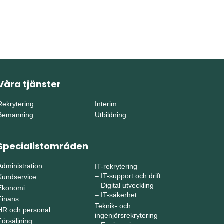
Våra tjänster
Rekrytering
Interim
Bemanning
Utbildning
Specialistområden
Administration
IT-rekrytering
–
IT-support och drift
Kundservice
–
Digital utveckling
Ekonomi
–
IT-säkerhet
Finans
Teknik- och
HR och personal
ingenjörsrekrytering
Försäljning