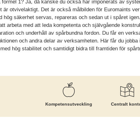
å formel 1? Ja, då kanske du också har imponerats av syst
är otvivelaktigt. Det är också målbilden för Euromaints ve
hög säkerhet servas, repareras och sedan ut i spåret igen
att arbeta med att leda kompetenta och självgående konstru
paration och underhåll av spårbundna fordon. Du får en verks
ktionen och andra delar av verksamheten. Här får du jobba i
ag med hög stabilitet och samtidigt bidra till framtiden för spå
Kompetens­utveckling
Centralt kont