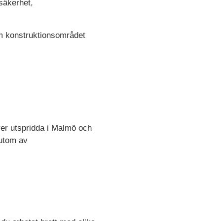
säkerhet,
nom konstruktionsområdet
rer utspridda i Malmö och
rutom av