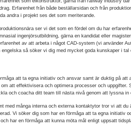
erfarenhet som elkonstruktör, gärna från railway industry där
drag. Erfarenhet från både beställarsidan och från produktio
eda andra i projekt ses det som meriterande.
oduktionsnära ser vi det som en fördel om du har erfarenhet
mnasial ingenjörsutbildning, gärna en kandidat eller magiste
 erfarenhet av att arbeta i något CAD-system (vi använder 
engelska så söker vi dig med mycket goda kunskaper i tal o
rmåga att ta egna initiativ och ansvar samt är duktig på att 
 om att effektivisera och optimera processer och uppgifter. S
veckla och coacha ditt team till nästa nivå genom att lyssna 
t med många interna och externa kontaktytor tror vi att du
erad. Vi söker dig som har en förmåga att ta egna initiativ 
 och har en förmåga att kunna möta mål enligt uppsatt tidsp