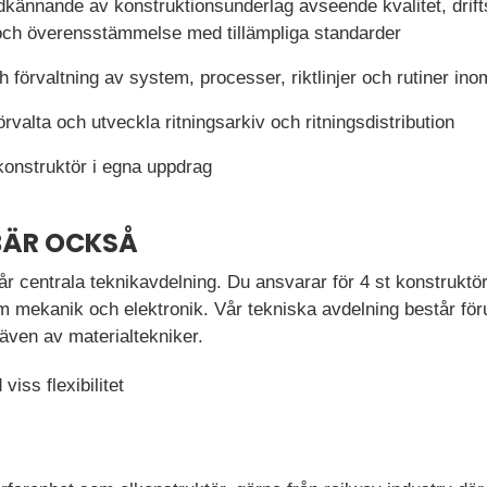
odkännande av konstruktionsunderlag avseende kvalitet, drift
och överensstämmelse med tillämpliga standarder
och förvaltning av system, processer, riktlinjer och rutiner i
örvalta och utveckla ritningsarkiv och ritningsdistribution
konstruktör i egna uppdrag
BÄR OCKSÅ
 centrala teknikavdelning. Du ansvarar för 4 st konstruktö
 mekanik och elektronik. Vår tekniska avdelning består fö
även av materialtekniker.
viss flexibilitet