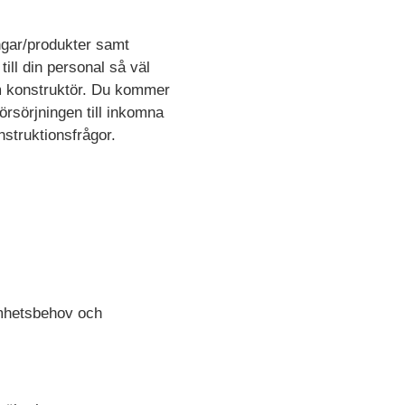
ngar/produkter samt
ill din personal så väl
om konstruktör. Du kommer
örsörjningen till inkomna
nstruktionsfrågor.
amhetsbehov och