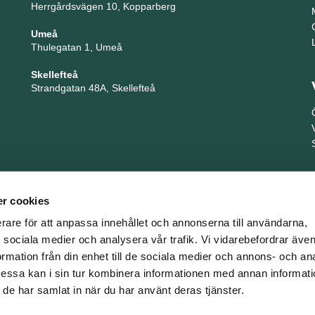
Herrgårdsvägen 10, Kopparberg
Umeå
Thulegatan 1, Umeå
Skellefteå
Strandgatan 48A, Skellefteå
r cookies
erare för att anpassa innehållet och annonserna till användarna,
ör sociala medier och analysera vår trafik. Vi vidarebefordrar äv
ormation från din enhet till de sociala medier och annons- och an
TNG är en del i företagsgruppen Key People Group
ssa kan i sin tur kombinera informationen med annan informat
om de har samlat in när du har använt deras tjänster.