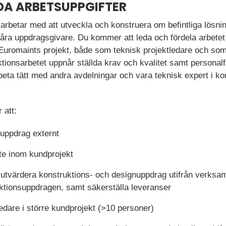
DA ARBETSUPPGIFTER
arbetar med att utveckla och konstruera om befintliga lösni
våra uppdragsgivare. Du kommer att leda och fördela arbetet t
i Euromaints projekt, både som teknisk projektledare och s
uktionsarbetet uppnår ställda krav och kvalitet samt personalf
eta tätt med andra avdelningar och vara teknisk expert i ko
 att:
suppdrag externt
ete inom kundprojekt
h utvärdera konstruktions- och designuppdrag utifrån verks
ktionsuppdragen, samt säkerställa leveranser
edare i större kundprojekt (>10 personer)