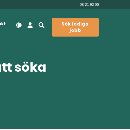
08-21 92 00
akt
Sök lediga
jobb
att söka