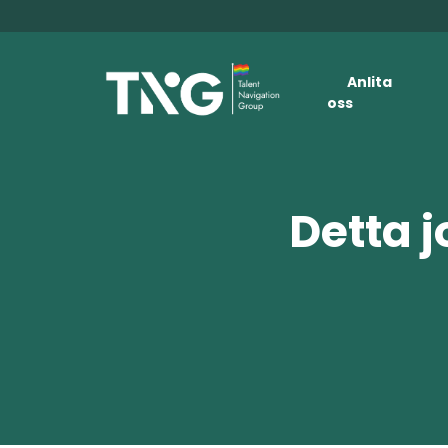
Anlita
oss
Detta j