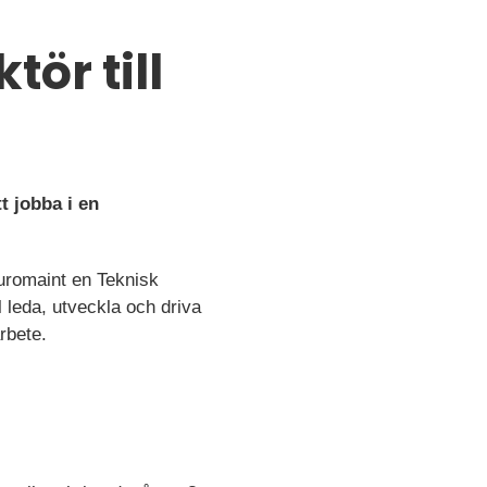
ör till
tt jobba i en
Euromaint en Teknisk
l leda, utveckla och driva
rbete.