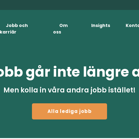
Jobb och
Om
Insights
Kont
karriär
oss
obb går inte längre 
Men kolla in våra andra jobb istället!
Alla lediga jobb