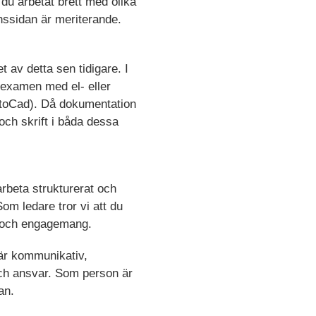
 du arbetat brett med olika
nssidan är meriterande.
 av detta sen tidigare. I
rexamen med el- eller
AutoCad). Då dokumentation
ch skrift i båda dessa
arbeta strukturerat och
om ledare tror vi att du
in och engagemang.
 är kommunikativ,
och ansvar. Som person är
lan.