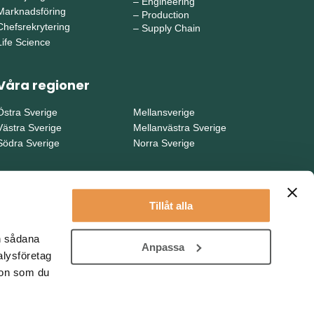
–
Engineering
Marknadsföring
–
Production
Chefsrekrytering
–
Supply Chain
Life Science
Våra regioner
Östra Sverige
Mellansverige
Västra Sverige
Mellanvästra Sverige
Södra Sverige
Norra Sverige
Tillåt alla
en sådana
Anpassa
alysföretag
ion som du