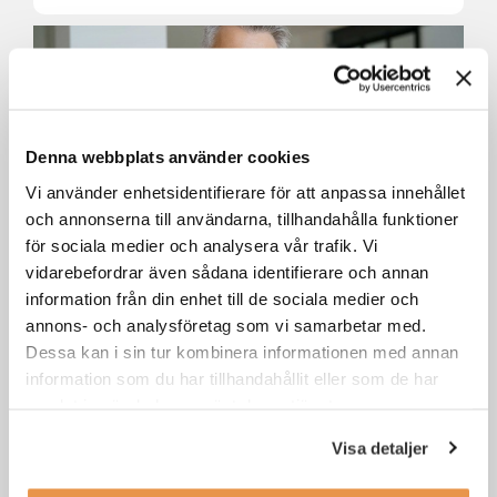
Denna webbplats använder cookies
Vi använder enhetsidentifierare för att anpassa innehållet
och annonserna till användarna, tillhandahålla funktioner
för sociala medier och analysera vår trafik. Vi
vidarebefordrar även sådana identifierare och annan
Senior account manager till
Jungheinrich Östersund
information från din enhet till de sociala medier och
annons- och analysföretag som vi samarbetar med.
Dessa kan i sin tur kombinera informationen med annan
Östersund
Försäljning / säljjobb
information som du har tillhandahållit eller som de har
samlat in när du har använt deras tjänster.
Visa detaljer