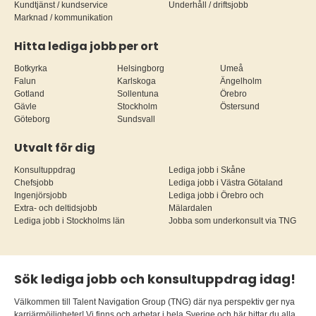
Kundtjänst / kundservice
Underhåll / driftsjobb
Marknad / kommunikation
Hitta lediga jobb per ort
Botkyrka
Helsingborg
Umeå
Falun
Karlskoga
Ängelholm
Gotland
Sollentuna
Örebro
Gävle
Stockholm
Östersund
Göteborg
Sundsvall
Utvalt för dig
Konsultuppdrag
Lediga jobb i Skåne
Chefsjobb
Lediga jobb i Västra Götaland
Ingenjörsjobb
Lediga jobb i Örebro och
Extra- och deltidsjobb
Mälardalen
Lediga jobb i Stockholms län
Jobba som underkonsult via TNG
Sök lediga jobb och konsultuppdrag idag!
Välkommen till Talent Navigation Group (TNG) där nya perspektiv ger nya
karriärmöjligheter! Vi finns och arbetar i hela Sverige och här hittar du alla