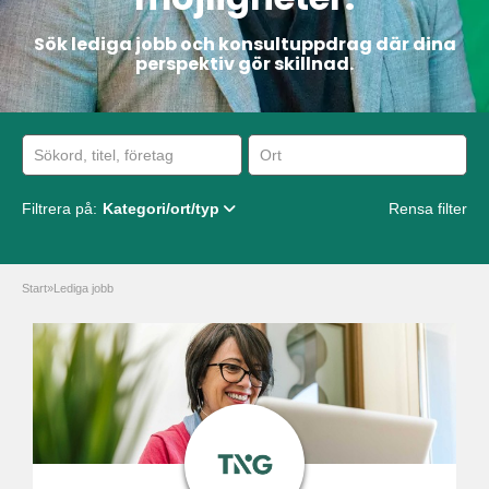
Sök lediga jobb och konsultuppdrag där dina
perspektiv gör skillnad.
Filtrera på:
Kategori/ort/typ
Rensa filter
Start
»
Lediga jobb