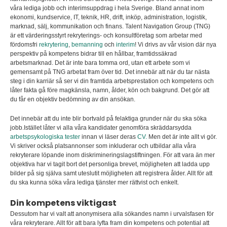
våra lediga jobb och interimsuppdrag i hela Sverige. Bland annat inom
ekonomi, kundservice, IT, teknik, HR, drift, inköp, administration, logistik,
marknad, sälj, kommunikation och finans. Talent Navigation Group (TNG)
är ett värderingsstyrt rekryterings- och konsultföretag som arbetar med
fördomsfri
rekrytering
,
bemanning
och
interim
! Vi drivs av vår vision där nya
perspektiv på kompetens bidrar till en hållbar, framtidssäkrad
arbetsmarknad. Det är inte bara tomma ord, utan ett arbete som vi
gemensamt på TNG arbetat fram över tid. Det innebär att när du tar nästa
steg i din karriär så ser vi din framtida arbetsprestation och kompetens och
låter fakta gå före magkänsla, namn, ålder, kön och bakgrund. Det gör att
du får en objektiv bedömning av din ansökan.
Det innebär att du inte blir bortvald på felaktiga grunder när du ska söka
jobb.Istället låter vi alla våra kandidater genomföra skräddarsydda
arbetspsykologiska tester
innan vi läser deras
CV.
Men det är inte allt vi gör.
Vi skriver också platsannonser som inkluderar och utbildar alla våra
rekryterare löpande inom diskrimineringslagstiftningen. För att vara än mer
objektiva har vi tagit bort det personliga brevet, möjligheten att ladda upp
bilder på sig själva samt uteslutit möjligheten att registrera ålder. Allt för att
du ska kunna söka våra lediga tjänster mer rättvist och enkelt.
Din kompetens viktigast
Dessutom har vi valt att anonymisera alla sökandes namn i urvalsfasen för
våra rekryterare. Allt för att bara lyfta fram din kompetens och potential att