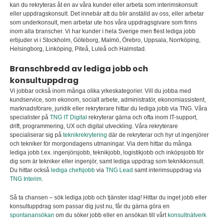
kan du rekryteras åt en av våra kunder eller arbeta som interimskonsult
eller uppdragskonsult
.
Det innebär att du blir anställd av oss, eller arbetar
som underkonsult, men arbetar ute hos våra uppdragsgivare som finns
inom alla branscher. Vi har kunder i hela Sverige men flest lediga jobb
erbjuder vi i Stockholm, Göteborg, Malmö, Örebro, Uppsala, Norrköping,
Helsingborg, Linköping, Piteå, Luleå och Halmstad.
Branschbredd av lediga jobb och
konsultuppdrag
Vi jobbar också inom många olika yrkeskategorier. Vill du jobba med
kundservice, som ekonom, socialt arbete, administratör, ekonomiassistent,
marknadsförare, juridik eller rekryterare hittar du lediga jobb via TNG. Våra
specialister på
TNG IT Digital
rekryterar gärna och ofta inom IT-support,
drift, programmering, UX och digital utveckling. Våra rekryterare
specialiserar sig på
teknikrekrytering
där de rekryterar och hyr ut ingenjörer
och tekniker för morgondagens utmaningar. Via dem hittar du många
lediga jobb t.ex. ingenjörsjobb, teknikjobb, logistikjobb och inköpsjobb för
dig som är tekniker eller ingenjör, samt lediga uppdrag som teknikkonsult.
Du hittar också
lediga chefsjobb
via
TNG Lead
samt interimsuppdrag via
TNG Interim
.
Så ta chansen – sök lediga jobb och tjänster idag! Hittar du inget jobb eller
konsultuppdrag som passar dig just nu, får du gärna göra en
spontanansökan
om du söker jobb eller en ansökan till vårt
konsultnätverk