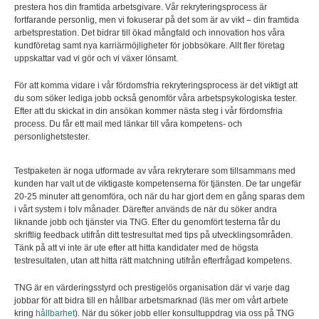
prestera hos din framtida arbetsgivare. Vår rekryteringsprocess är
fortfarande personlig, men vi fokuserar på det som är av vikt – din framtida
arbetsprestation. Det bidrar till ökad mångfald och innovation hos våra
kundföretag samt nya karriärmöjligheter för jobbsökare. Allt fler företag
uppskattar vad vi gör och vi växer lönsamt.
För att komma vidare i vår fördomsfria rekryteringsprocess är det viktigt att
du som söker lediga jobb också genomför våra arbetspsykologiska tester.
Efter att du skickat in din ansökan kommer nästa steg i vår fördomsfria
process. Du får ett mail med länkar till våra kompetens- och
personlighetstester.
Testpaketen är noga utformade av våra rekryterare som tillsammans med
kunden har valt ut de viktigaste kompetenserna för tjänsten. De tar ungefär
20-25 minuter att genomföra, och när du har gjort dem en gång sparas dem
i vårt system i tolv månader. Därefter används de när du söker andra
liknande jobb och tjänster via TNG. Efter du genomfört testerna får du
skriftlig feedback utifrån ditt testresultat med tips på utvecklingsområden.
Tänk på att vi inte är ute efter att hitta kandidater med de högsta
testresultaten, utan att hitta rätt matchning utifrån efterfrågad kompetens.
TNG är en värderingsstyrd och prestigelös organisation där vi varje dag
jobbar för att bidra till en hållbar arbetsmarknad (läs mer om vårt arbete
kring
hållbarhet
). När du söker jobb eller konsultuppdrag via oss på TNG