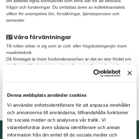
din alldeles egna konsultchef som finns där för att besvara
frågor och funderingar. Du omfattas även av kollektivavtalets
villkor för exempelvis lön, försäkringar, tjänstepension och
semester.
Våra förväntningar
Till rollen söker vi sig som är civil- eller högskoleingenjör inom
maskinteknik.
Då företaget är inom fordonsbranschen är det en stor fördel om
det finns ett fordonsintresse hos dig som söker, och meriterande
är om du även har arbetat med fordon tidigare.
Rollen ställer krav på goda kommunikativa egenskaper då man
arbetar mycket tvärfunktionellt.
Denna webbplats använder cookies
Goda språkkunskaper i svenska och engelska krävs då
kommunikation sker på båda språken.
Vi använder enhetsidentifierare för att anpassa innehållet
och annonserna till användarna, tillhandahålla funktioner
för sociala medier och analysera vår trafik. Vi
vidarebefordrar även sådana identifierare och annan
Kontakta oss
information från din enhet till de sociala medier och