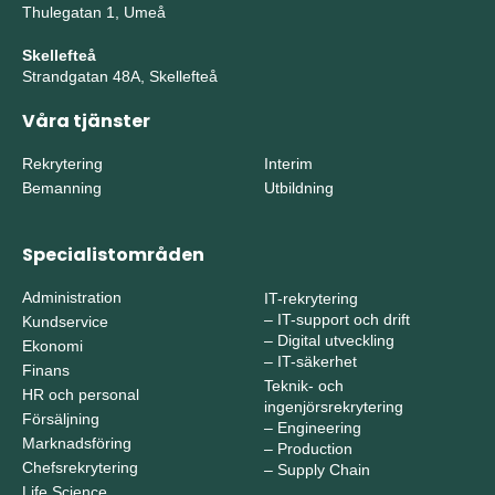
Thulegatan 1, Umeå
Skellefteå
Strandgatan 48A, Skellefteå
Våra tjänster
Rekrytering
Interim
Bemanning
Utbildning
Specialistområden
Administration
IT-rekrytering
–
IT-support och drift
Kundservice
–
Digital utveckling
Ekonomi
–
IT-säkerhet
Finans
Teknik- och
HR och personal
ingenjörsrekrytering
Försäljning
–
Engineering
Marknadsföring
–
Production
Chefsrekrytering
–
Supply Chain
Life Science