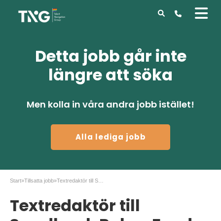
Detta jobb går inte
längre att söka
Men kolla in våra andra jobb istället!
Alla lediga jobb
Start
»
Tillsatta jobb
»
Textredaktör till Swedbank Robur Fonder AB
Textredaktör till