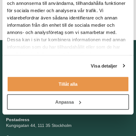
och annonserna till användarna, tillhandahålla funktioner
förmåga att hitta pragmatiska lösningar på problem
för sociala medier och analysera vår trafik. Vi
vidarebefordrar även sådana identifierare och annan
flytande svenska och engelska i både tal och skrift.
information från din enhet till de sociala medier och
annons- och analysföretag som vi samarbetar med.
Dessa kan i sin tur kombinera informationen med annan
information som du har tillhandahållit eller som de har
Kontakta oss
samlat in när du har använt deras tjänster.
TNG Group AB
Visa detaljer
info@tng.se
Tel: 08-21 92 00
Tillåt alla
Boka möte
Välj dag och tid!
Anpassa
Besöksadress
Kungsgatan 44, Stockholm
Postadress
Kungsgatan 44, 111 35 Stockholm