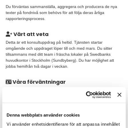
Du förväntas sammanställa, aggregera och producera de nya
texter på fondnivå som behövs för att följa deras årliga
rapporteringsprocess.
Värt att veta
Detta är ett konsultuppdrag på heltid. Tjänsten startar
omgående och uppdraget löper till och med mars. Du sitter
tillsammans med ditt team i fräscha lokaler på Swedbanks
huvudkontor i Stockholm (Sundbyberg). Du har möjlighet att
jobba hemifrån två dagar i veckan.
Våra förväntningar
Du som söker har:
utbildning inom ekonomi eller finans
tidigare erfarenhet av att skriva fondinformation, kunskap
Denna webbplats använder cookies
och kompetens om fondrapporter samt kopplingen till de
Vi använder enhetsidentifierare för att anpassa innehållet
regulatoriska kraven