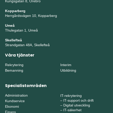
Kungsgatan 8, Örebro
Kopparberg
Herrgårdsvägen 10, Kopparberg
Umeå
Thulegatan 1, Umeå
Skellefteå
Strandgatan 48A, Skellefteå
Våra tjänster
Rekrytering
Interim
Bemanning
Utbildning
Specialistområden
Administration
IT-rekrytering
–
IT-support och drift
Kundservice
–
Digital utveckling
Ekonomi
–
IT-säkerhet
Finans