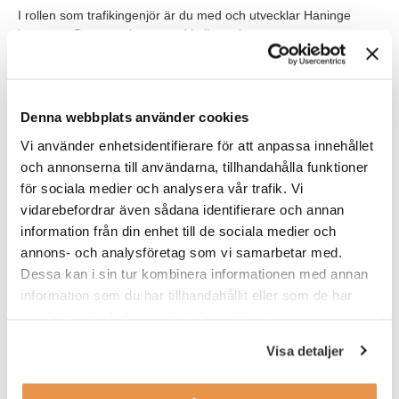
I rollen som trafikingenjör är du med och utvecklar Haninge
kommun. Du samarbetar med kollegor i
Stadsbyggnadsförvaltningen och andra förvaltningar och har
mycket kontakt med våra medborgare, externa entreprenörer
och andra myndigheter. Du ingår i en grupp som tillsammans
arbetar med olika myndighetsuppgifter inom trafikområdet.
Denna webbplats använder cookies
Vi använder enhetsidentifierare för att anpassa innehållet
Våra förväntningar
och annonserna till användarna, tillhandahålla funktioner
Vi söker dig som har relevant utbildning och/eller erfarenhet av
för sociala medier och analysera vår trafik. Vi
liknande arbete, kanske i rollen som trafikingenjör,
vidarebefordrar även sådana identifierare och annan
trafikplanerare, trafikhandläggare eller motsvarande. Du har
information från din enhet till de sociala medier och
goda systemkunskaper och uttrycker dig väl på svenska i tal och
annons- och analysföretag som vi samarbetar med.
skrift. Vidare har du B-körkort.
Dessa kan i sin tur kombinera informationen med annan
Som person är du strukturerad, verksamhetsfokuserad och har
information som du har tillhandahållit eller som de har
god samarbetsförmåga. Du är van att ha flera ärenden igång
samlat in när du har använt deras tjänster.
samtidigt och är en god kommunikatör. Du har gott omdöme och
kan se olika perspektiv, är tydlig, lyhörd och har lätt att
Visa detaljer
samarbeta. Du har god förmåga att fatta och kommunicera
beslut, även obekväma beslut under tidspress.