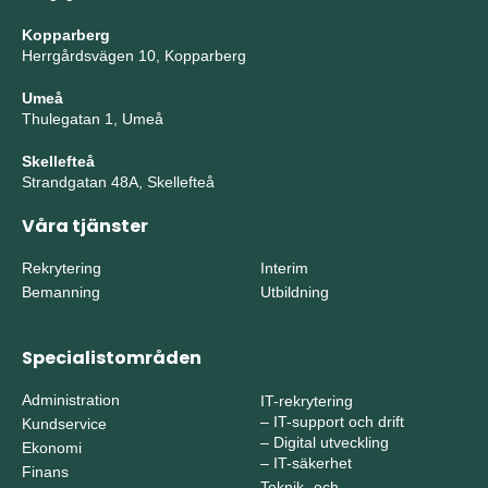
Kopparberg
Herrgårdsvägen 10, Kopparberg
Umeå
Thulegatan 1, Umeå
Skellefteå
Strandgatan 48A, Skellefteå
Våra tjänster
Rekrytering
Interim
Bemanning
Utbildning
Specialistområden
Administration
IT-rekrytering
–
IT-support och drift
Kundservice
–
Digital utveckling
Ekonomi
–
IT-säkerhet
Finans
Teknik- och