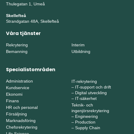
Thulegatan 1, Umeå
Skellefteå
Strandgatan 48A, Skellefteå
Våra tjänster
Rekrytering
Interim
Bemanning
Utbildning
Specialistområden
Administration
IT-rekrytering
–
IT-support och drift
Kundservice
–
Digital utveckling
Ekonomi
–
IT-säkerhet
Finans
Teknik- och
HR och personal
ingenjörsrekrytering
Försäljning
–
Engineering
Marknadsföring
–
Production
Chefsrekrytering
–
Supply Chain
Life Science