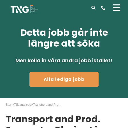
Detta jobb går inte
längre att söka
Men kolla in våra andra jobb istället!
Alla lediga jobb
Start
»
Tillsatta jobb
»
Transport and Prod. Support – Clariant i Uddevalla
Transport and Prod.