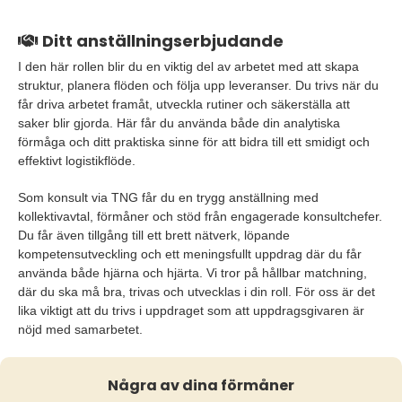
Ditt anställningserbjudande
I den här rollen blir du en viktig del av arbetet med att skapa
struktur, planera flöden och följa upp leveranser. Du trivs när du
får driva arbetet framåt, utveckla rutiner och säkerställa att
saker blir gjorda. Här får du använda både din analytiska
förmåga och ditt praktiska sinne för att bidra till ett smidigt och
effektivt logistikflöde.
Som konsult via TNG får du en trygg anställning med
kollektivavtal, förmåner och stöd från engagerade konsultchefer.
Du får även tillgång till ett brett nätverk, löpande
kompetensutveckling och ett meningsfullt uppdrag där du får
använda både hjärna och hjärta. Vi tror på hållbar matchning,
där du ska må bra, trivas och utvecklas i din roll. För oss är det
lika viktigt att du trivs i uppdraget som att uppdragsgivaren är
nöjd med samarbetet.
Några av dina förmåner