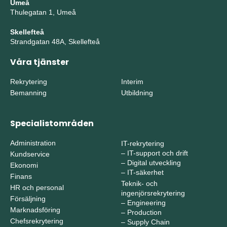
Umeå
Thulegatan 1, Umeå
Skellefteå
Strandgatan 48A, Skellefteå
Våra tjänster
Rekrytering
Interim
Bemanning
Utbildning
Specialistområden
Administration
IT-rekrytering
–
IT-support och drift
Kundservice
–
Digital utveckling
Ekonomi
–
IT-säkerhet
Finans
Teknik- och
HR och personal
ingenjörsrekrytering
Försäljning
–
Engineering
Marknadsföring
–
Production
Chefsrekrytering
–
Supply Chain