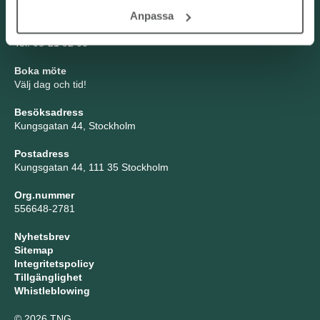
Anpassa
TNG Group AB
info@tng.se
Tel: 08-21 92 00
Boka möte
Välj dag och tid!
Besöksadress
Kungsgatan 44, Stockholm
Postadress
Kungsgatan 44, 111 35 Stockholm
Org.nummer
556648-2781
Nyhetsbrev
Sitemap
Integritetspolicy
Tillgänglighet
Whistleblowing
© 2026 TNG