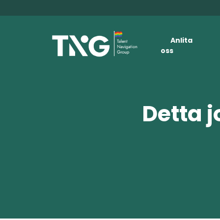
Anlita
oss
Detta j