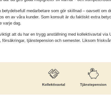
 betydelsefull medarbetare som gör skillnad – oavsett om du
os en av våra kunder. Som konsult är du faktiskt extra betyd
e varje dag.
 viktigt att du har en trygg anställning med kollektivavtal vi
lön, försäkringar, tjänstepension och semester. Liksom friskv
Kollektiv­avtal
Tjänste­pension