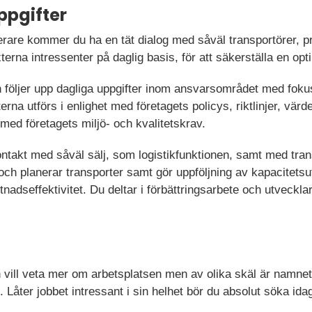
ppgifter
erare kommer du ha en tät dialog med såväl transportörer, p
erna intressenter på daglig basis, för att säkerställa en opt
 följer upp dagliga uppgifter inom ansvarsområdet med fokus
erna utförs i enlighet med företagets policys, riktlinjer, värde
 med företagets miljö- och kvalitetskrav.
kontakt med såväl sälj, som logistikfunktionen, samt med tran
och planerar transporter samt gör uppföljning av kapacitetsu
nadseffektivitet. Du deltar i förbättringsarbete och utvecklar
en vill veta mer om arbetsplatsen men av olika skäl är namn
. Låter jobbet intressant i sin helhet bör du absolut söka idag,