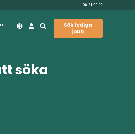
08-21 92 00
akt
Sök lediga
jobb
att söka