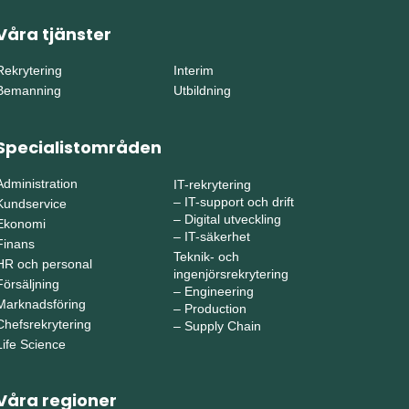
Våra tjänster
Rekrytering
Interim
Bemanning
Utbildning
Specialistområden
Administration
IT-rekrytering
–
IT-support och drift
Kundservice
–
Digital utveckling
Ekonomi
–
IT-säkerhet
Finans
Teknik- och
HR och personal
ingenjörsrekrytering
Försäljning
–
Engineering
Marknadsföring
–
Production
Chefsrekrytering
–
Supply Chain
Life Science
Våra regioner