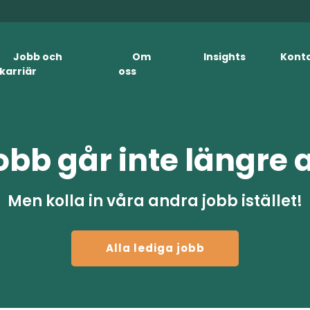
Jobb och
Om
Insights
Kont
karriär
oss
obb går inte längre 
Men kolla in våra andra jobb istället!
Alla lediga jobb