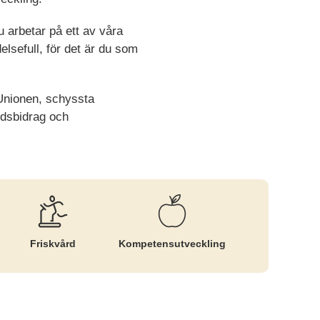
 arbetar på ett av våra
elsefull, för det är du som
a Unionen, schyssta
årdsbidrag och
Friskvård
Kompetens­utveckling