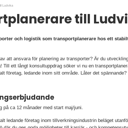
ll Ludvika
tplanerare till Ludv
sporter och logistik som transportplanerare hos ett stabi
 av att ansvara för planering av transporter? Är du utveckling
 Till ett långt konsultuppdrag söker vi nu en transportplaner
obalt företag, ledande inom sitt område. Låter det spännan
ningserbjudande
ag på ca 12 månader med start maj/juni.
balt ledande företag inom tillverkningsindustrin beläget utanf
jö där du ges goda möjligheter till karriär - och kompetensut