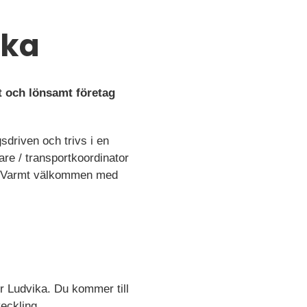
ika
lt och lönsamt företag
sdriven och trivs i en
are / transportkoordinator
de? Varmt välkommen med
ör Ludvika. Du kommer till
veckling.