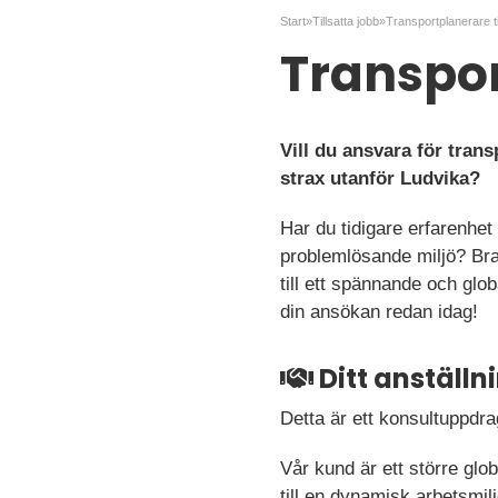
Start
»
Tillsatta jobb
»
Transportplanerare ti
Transpor
Vill du ansvara för tran
strax utanför Ludvika?
Har du tidigare erfarenhet
problemlösande miljö? Bra!
till ett spännande och gl
din ansökan redan idag!
Ditt anställ
Detta är ett konsultuppdr
Vår kund är ett större glo
till en dynamisk arbetsmil