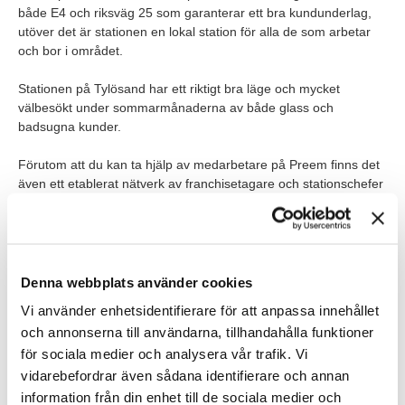
både E4 och riksväg 25 som garanterar ett bra kundunderlag,
utöver det är stationen en lokal station för alla de som arbetar
och bor i området.
Stationen på Tylösand har ett riktigt bra läge och mycket
välbesökt under sommarmånaderna av både glass och
badsugna kunder.
Förutom att du kan ta hjälp av medarbetare på Preem finns det
även ett etablerat nätverk av franchisetagare och stationschefer
inom Preem som du delar erfarenheter med.
Denna webbplats använder cookies
Våra förväntningar
Vi använder enhetsidentifierare för att anpassa innehållet
Vi söker dig som har erfarenhet av:
och annonserna till användarna, tillhandahålla funktioner
ledarskap
för sociala medier och analysera vår trafik. Vi
vidarebefordrar även sådana identifierare och annan
sälj
information från din enhet till de sociala medier och