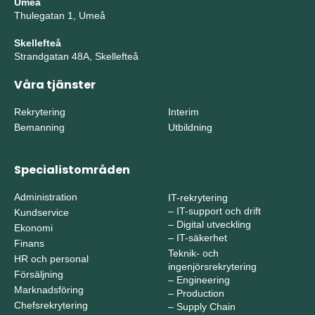
Umeå
Thulegatan 1, Umeå
Skellefteå
Strandgatan 48A, Skellefteå
Våra tjänster
Rekrytering
Interim
Bemanning
Utbildning
Specialistområden
Administration
IT-rekrytering
–
IT-support och drift
Kundservice
–
Digital utveckling
Ekonomi
–
IT-säkerhet
Finans
Teknik- och
HR och personal
ingenjörsrekrytering
Försäljning
–
Engineering
Marknadsföring
–
Production
Chefsrekrytering
–
Supply Chain