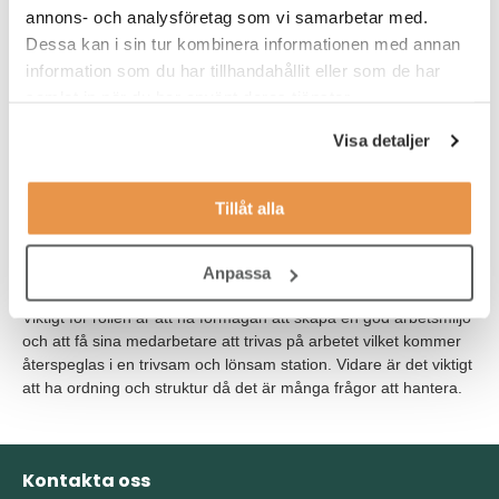
annons- och analysföretag som vi samarbetar med.
service
Dessa kan i sin tur kombinera informationen med annan
information som du har tillhandahållit eller som de har
Du bör ha viljan och drivet att kunna utveckla dina medarbetare
samlat in när du har använt deras tjänster.
och butiken. Har du erfarenhet av att driva eget företag är detta
starkt meriterande och en fördel för rollen.
Visa detaljer
Du behöver vara ekonomiskt sinnad och kunna ta ansvar för
stationens omsättning och resultat.
Tillåt alla
Som Stationschef hos oss är du aktiv i det dagliga arbetet, är
inte rädd för "att kavla upp armarna" och hjälpa till där det
behövs.
Anpassa
Viktigt för rollen är att ha förmågan att skapa en god arbetsmiljö
och att få sina medarbetare att trivas på arbetet vilket kommer
återspeglas i en trivsam och lönsam station. Vidare är det viktigt
att ha ordning och struktur då det är många frågor att hantera.
Kontakta oss