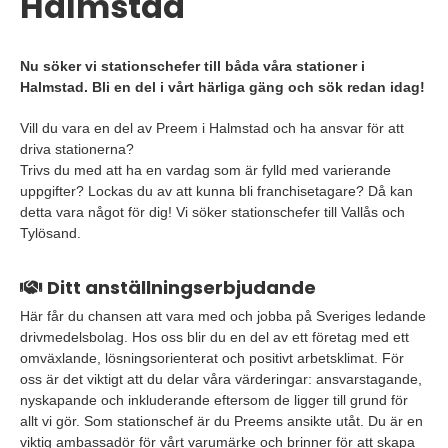
Halmstad
Nu söker vi stationschefer till båda våra stationer i
Halmstad. Bli en del i vårt härliga gäng och sök redan idag!
Vill du vara en del av Preem i Halmstad och ha ansvar för att
driva stationerna?
Trivs du med att ha en vardag som är fylld med varierande
uppgifter? Lockas du av att kunna bli franchisetagare? Då kan
detta vara något för dig! Vi söker stationschefer till Vallås och
Tylösand.
Ditt anställningserbjudande
Här får du chansen att vara med och jobba på Sveriges ledande
drivmedelsbolag. Hos oss blir du en del av ett företag med ett
omväxlande, lösningsorienterat och positivt arbetsklimat. För
oss är det viktigt att du delar våra värderingar: ansvarstagande,
nyskapande och inkluderande eftersom de ligger till grund för
allt vi gör. Som stationschef är du Preems ansikte utåt. Du är en
viktig ambassadör för vårt varumärke och brinner för att skapa