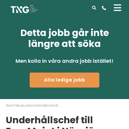
Detta jobb går inte
längre att söka
Men kolla in våra andra jobb istället!
Alla lediga jobb
Start
»
Tillsatta jobb
»
Underhållschef till EuroMaint i Nässjö
Underhållschef till