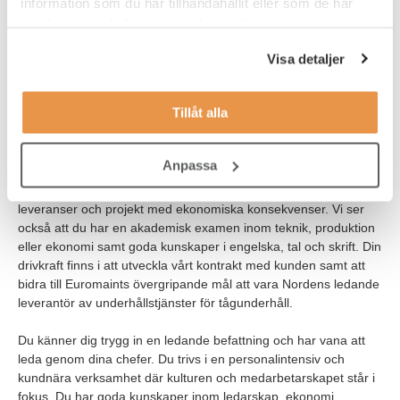
information som du har tillhandahållit eller som de har
VEM ÄR DU?
samlat in när du har använt deras tjänster.
Vi söker dig som har gedigen kunskap av teknisk producerande
Visa detaljer
verksamhet och gärna inom underhåll, järnvägs- eller
fordonsbranschen. Du är idag chef i en leveransorganisation
med komplexa avtal och har ansvar för både den kommersiella
Tillåt alla
och operativa delen. Du har ett tydligt och proaktivt ledarskap
och med stort mod kan du sätta riktningen för vidareutveckling i
en hög förändringstakt.
Anpassa
Du har vanan och är duktig på att hantera beslut om tidplaner,
leveranser och projekt med ekonomiska konsekvenser. Vi ser
också att du har en akademisk examen inom teknik, produktion
eller ekonomi samt goda kunskaper i engelska, tal och skrift. Din
drivkraft finns i att utveckla vårt kontrakt med kunden samt att
bidra till Euromaints övergripande mål att vara Nordens ledande
leverantör av underhållstjänster för tågunderhåll.
Du känner dig trygg in en ledande befattning och har vana att
leda genom dina chefer. Du trivs i en personalintensiv och
kundnära verksamhet där kulturen och medarbetarskapet står i
fokus. Du har goda kunskaper inom ledarskap, ekonomi,