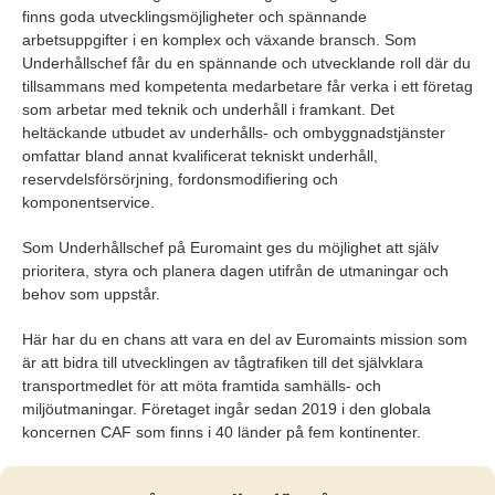
finns goda utvecklingsmöjligheter och spännande
arbetsuppgifter i en komplex och växande bransch. Som
Underhållschef får du en spännande och utvecklande roll där du
tillsammans med kompetenta medarbetare får verka i ett företag
som arbetar med teknik och underhåll i framkant. Det
heltäckande utbudet av underhålls- och ombyggnadstjänster
omfattar bland annat kvalificerat tekniskt underhåll,
reservdelsförsörjning, fordonsmodifiering och
komponentservice.
Som Underhållschef på Euromaint ges du möjlighet att själv
prioritera, styra och planera dagen utifrån de utmaningar och
behov som uppstår.
Här har du en chans att vara en del av Euromaints mission som
är att bidra till utvecklingen av tågtrafiken till det självklara
transportmedlet för att möta framtida samhälls- och
miljöutmaningar. Företaget ingår sedan 2019 i den globala
koncernen CAF som finns i 40 länder på fem kontinenter.