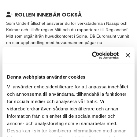
ROLLEN INNEBÄR OCKSÅ
Som Underhållschef ansvarar du för verkstäderna i Nässjö och
Kalmar och tillhör region Mitt och du rapporterar till Regionchef
Mitt som utgår ifrån huvudkontoret i Solna. Då Euromaint vunnit
en stor upphandling med huvudmannen pågar nu
implementeringen av underhåll för tågtrafik i region Mitt och
skall vara i drift vid avtalsstart december 2021.
Till en början är rollen mer operativ och tillsammans med
projektledare på plats bidrar du i implementeringsprocessen och
Denna webbplats använder cookies
ett verksamhetsövertagande. Därefter är planen att arbetet får
Vi använder enhetsidentifierare för att anpassa innehållet
en mer strategisk inriktning där du fokuserar på utveckling av
affären och att vägleda och stötta dina produktionsledare som
och annonserna till användarna, tillhandahålla funktioner
driver det dagliga arbetet i depåerna.
för sociala medier och analysera vår trafik. Vi
vidarebefordrar även sådana identifierare och annan
Du kommer tillhöra regionens ledningsgrupp och har ett
information från din enhet till de sociala medier och
personalansvar för ett 30 tal kollektivanställda samt 2
annons- och analysföretag som vi samarbetar med.
direktrapporterande chefer, dina produktionsledare.
Dessa kan i sin tur kombinera informationen med annan