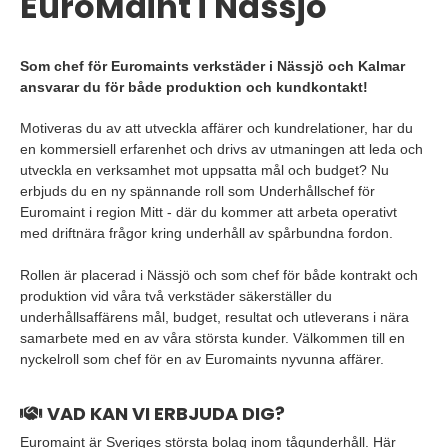
EuroMaint i Nässjö
Som chef för Euromaints verkstäder i Nässjö och Kalmar
ansvarar du för både produktion och kundkontakt!
Motiveras du av att utveckla affärer och kundrelationer, har du
en kommersiell erfarenhet och drivs av utmaningen att leda och
utveckla en verksamhet mot uppsatta mål och budget? Nu
erbjuds du en ny spännande roll som Underhållschef för
Euromaint i region Mitt - där du kommer att arbeta operativt
med driftnära frågor kring underhåll av spårbundna fordon.
Rollen är placerad i Nässjö och som chef för både kontrakt och
produktion vid våra två verkstäder säkerställer du
underhållsaffärens mål, budget, resultat och utleverans i nära
samarbete med en av våra största kunder. Välkommen till en
nyckelroll som chef för en av Euromaints nyvunna affärer.
VAD KAN VI ERBJUDA DIG?
Euromaint är Sveriges största bolag inom tågunderhåll. Här