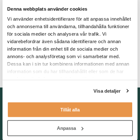
arbetar dagtid och blir en del av ett erfaret tekniskt team.
Denna webbplats använder cookies
Vi använder enhetsidentifierare för att anpassa innehållet
Våra förväntningar
och annonserna till användarna, tillhandahålla funktioner
Vi söker dig som har erfarenhet från tung industri eller
för sociala medier och analysera vår trafik. Vi
processindustri. Du är praktiskt lagd och van vid att arbeta nära
vidarebefordrar även sådana identifierare och annan
verksamheten. Har du också erfarenhet av pannor och turbiner
information från din enhet till de sociala medier och
samt affärssystemet SAP är det starkt meriterande.
Du är
annons- och analysföretag som vi samarbetar med.
självgående, tar initiativ och leder både interna och externa
Dessa kan i sin tur kombinera informationen med annan
resurser. Du kan fatta beslut, ta ansvar och driva uppdrag från
information som du har tillhandahållit eller som de har
början till slut.
samlat in när du har använt deras tjänster.
Visa detaljer
Kontakta oss
TNG Group AB
Tillåt alla
info@tng.se
Tel: 08-21 92 00
Anpassa
Boka möte
Välj dag och tid!