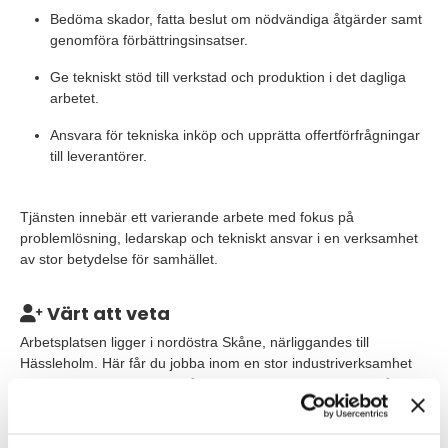
Bedöma skador, fatta beslut om nödvändiga åtgärder samt
genomföra förbättringsinsatser.
Ge tekniskt stöd till verkstad och produktion i det dagliga
arbetet.
Ansvara för tekniska inköp och upprätta offertförfrågningar
till leverantörer.
Tjänsten innebär ett varierande arbete med fokus på
problemlösning, ledarskap och tekniskt ansvar i en verksamhet
av stor betydelse för samhället.
Värt att veta
Arbetsplatsen ligger i nordöstra Skåne, närliggandes till
Hässleholm. Här får du jobba inom en stor industriverksamhet
som har starka rötter i området och där kulturen bygger på
samarbete och ständiga förbättringar. Tjänsten är ett
konsultuppdrag som startar snarast och kan leda till förlängning
eller fast anställning hos företaget efter uppdragets slut. Du