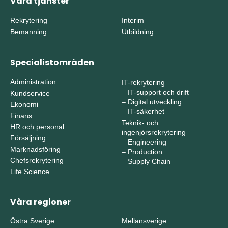
Våra tjänster
Rekrytering
Interim
Bemanning
Utbildning
Specialistområden
Administration
IT-rekrytering
–
IT-support och drift
Kundservice
–
Digital utveckling
Ekonomi
–
IT-säkerhet
Finans
Teknik- och
HR och personal
ingenjörsrekrytering
Försäljning
–
Engineering
Marknadsföring
–
Production
Chefsrekrytering
–
Supply Chain
Life Science
Våra regioner
Östra Sverige
Mellansverige