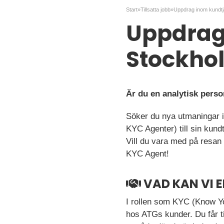
Start
»
Tillsatta jobb
»
Uppdrag 
Stockho
Är du en analytisk per
Söker du nya utmaningar 
KYC Agenter) till sin kund
Vill du vara med på resan
KYC Agent!
VAD KAN VI 
I rollen som KYC (Know Yo
hos ATGs kunder. Du får 