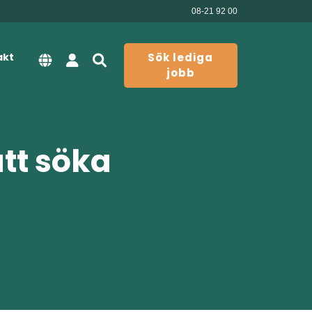
08-21 92 00
akt
Sök lediga
jobb
att söka