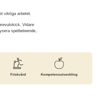
et viktiga arbetet.
revutskick. Vidare
ysera spelbeteende,
Friskvård
Kompetens­utveckling