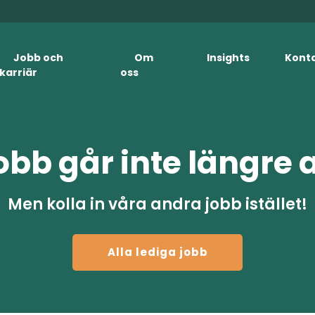
Jobb och
Om
Insights
Kont
karriär
oss
obb går inte längre 
Men kolla in våra andra jobb istället!
Alla lediga jobb