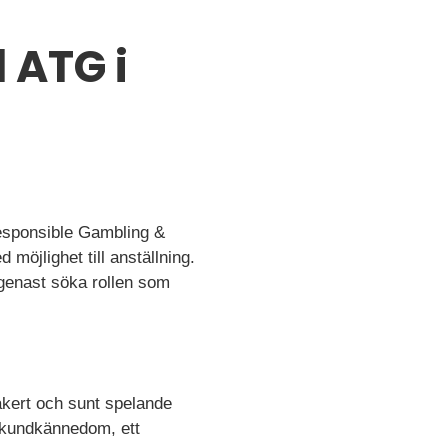
 ATG i
esponsible Gambling &
möjlighet till anställning.
 genast söka rollen som
äkert och sunt spelande
 kundkännedom, ett