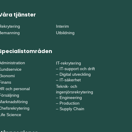
Våra tjänster
Rekrytering
Interim
Bemanning
Utbildning
Specialistområden
Administration
IT-rekrytering
–
IT-support och drift
Kundservice
–
Digital utveckling
Ekonomi
–
IT-säkerhet
Finans
Teknik- och
HR och personal
ingenjörsrekrytering
Försäljning
–
Engineering
Marknadsföring
–
Production
Chefsrekrytering
–
Supply Chain
Life Science