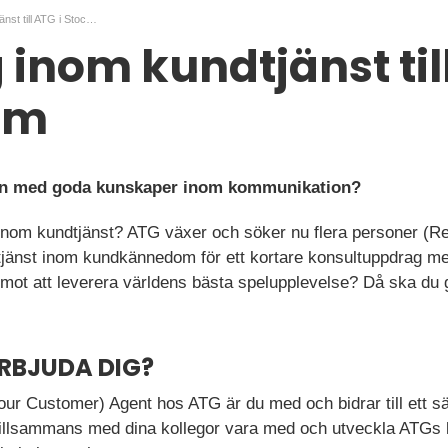
Uppdrag inom kundtjänst till ATG i Stockholm
inom kundtjänst till
lm
son med goda kunskaper inom kommunikation?
inom kundtjänst? ATG växer och söker nu flera personer (R
tjänst inom kundkännedom för ett kortare konsultuppdrag med 
 mot att leverera världens bästa spelupplevelse? Då ska du
ERBJUDA DIG?
ur Customer) Agent hos ATG är du med och bidrar till ett s
tillsammans med dina kollegor vara med och utveckla ATGs