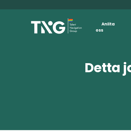
Anlita
oss
Detta j