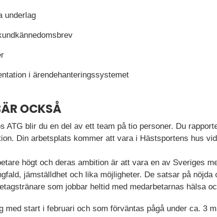
 underlag
 kundkännedomsbrev
r
ntation i ärendehanteringssystemet
BÄR OCKSÅ
s ATG blir du en del av ett team på tio personer. Du rapport
on. Din arbetsplats kommer att vara i Hästsportens hus vi
tare högt och deras ambition är att vara en av Sveriges mes
fald, jämställdhet och lika möjligheter. De satsar på nöjda
retagstränare som jobbar heltid med medarbetarnas hälsa o
g med start i februari och som förväntas pågå under ca. 3 m