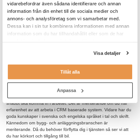
kommer ha mycket kontakt med våra medlemmar och
vidarebefordrar även sådana identifierare och annan
kollegor på olika avdelningar internt.
information från din enhet till de sociala medier och
annons- och analysföretag som vi samarbetar med.
På ME kommer dina arbetsuppgifter vara varierande och
Dessa kan i sin tur kombinera informationen med annan
daglig kontakt med våra medlemmar samt varierande
information som du har tillhandahållit eller som de har
administration kommer vara en naturlig del av din
arbetsdag, varför det är viktigt att du är prestigelös, kan
samlat in när du har använt deras tjänster.
prioritera och är nyfiken till din natur.
Visa detaljer
Vi söker dig som är van att arbeta med kundfokus, är trygg
i dig själv och van att självständigt driva arbetet framåt. Du
känner dig trygg i att tala inför grupp.
Tillåt alla
Telefonen och datorn kommer att vara dina arbetsverktyg, varför
Anpassa
god vana av Officepaketet samt systemvana är viktigt för att du
snabbt ska komma in i arbetet. Det är meriterande om du har
erfarenhet av att arbeta i CRM baserade system. Vidare har du
goda kunskaper i svenska och engelska språket i tal och skrift.
Kännedom om bygg- och anläggningsbranschen är
meriterande. Då du behöver förflytta dig i tjänsten så ser vi att
du har körkort och tillgång till bil.