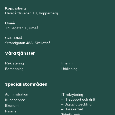
Kopparberg
Herrgårdsvägen 10, Kopparberg
Umeå
Thulegatan 1, Umeå
Skellefteå
Strandgatan 48A, Skellefteå
Våra tjänster
Rekrytering
Interim
Bemanning
Utbildning
Specialistområden
Administration
IT-rekrytering
–
IT-support och drift
Kundservice
–
Digital utveckling
Ekonomi
–
IT-säkerhet
Finans
Teknik- och