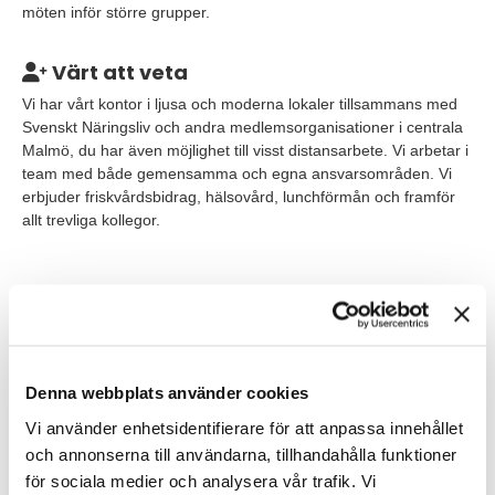
möten inför större grupper.
Värt att veta
Vi har vårt kontor i ljusa och moderna lokaler tillsammans med
Svenskt Näringsliv och andra medlemsorganisationer i centrala
Malmö, du har även möjlighet till visst distansarbete. Vi arbetar i
team med både gemensamma och egna ansvarsområden. Vi
erbjuder friskvårdsbidrag, hälsovård, lunchförmån och framför
allt trevliga kollegor.
Våra förväntningar
Vi tror att du har erfarenhet av en liknande roll från en
medlemsverksamhet eller motsvarande där krav på
service, struktur och förmågan att kunna arbeta
Denna webbplats använder cookies
självständigt varit hög.
Vi använder enhetsidentifierare för att anpassa innehållet
och annonserna till användarna, tillhandahålla funktioner
Att du gillar och är bekväm i kontakten med människor är
en förutsättning för att du ska trivas i rollen eftersom du
för sociala medier och analysera vår trafik. Vi