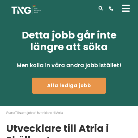
Detta jobb går inte
längre att söka
Men kolla in våra andra jobb istället!
Alla lediga jobb
Start
»
Tillsatta jobb
»
Utvecklare till Atria i Sköllersta
Utvecklare till Atria i