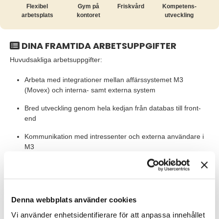
Flexibel
Gym på
Friskvård
Kompetens­
arbetsplats
kontoret
utveckling
DINA FRAMTIDA ARBETSUPPGIFTER
Huvudsakliga arbetsuppgifter:
Arbeta med integrationer mellan affärssystemet M3
(Movex) och interna- samt externa system
Bred utveckling genom hela kedjan från databas till front-
end
Kommunikation med intressenter och externa användare i
M3
Tillhandahålla effektiv och fungerande ERP
Testning, felsökning och problemlösning i M3 systemet
Denna webbplats använder cookies
Förbättra och ändra systemet efter organisationens behov
Vi använder enhetsidentifierare för att anpassa innehållet