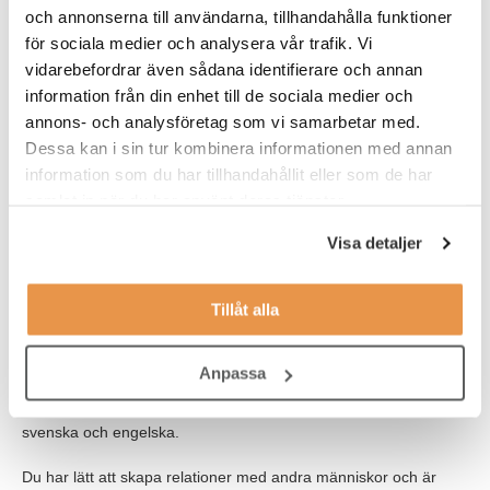
Aktivt utveckla och förbättra systemet för att passa
och annonserna till användarna, tillhandahålla funktioner
användarnas behov
för sociala medier och analysera vår trafik. Vi
vidarebefordrar även sådana identifierare och annan
Du rapporterar till chefen för IT-utveckling.
information från din enhet till de sociala medier och
annons- och analysföretag som vi samarbetar med.
ROLLEN INNEBÄR OCKSÅ
Dessa kan i sin tur kombinera informationen med annan
information som du har tillhandahållit eller som de har
Som utvecklare kommer du också att ingå i tvärfunktionella
samlat in när du har använt deras tjänster.
utvecklingsprojekt med både kollegor, externa
samarbetspartners samt andra bolag inom koncernen.
Visa detaljer
VEM ÄR DU?
Tillåt alla
Vi söker dig med en akademisk examen inom IT eller
motsvarande arbetslivserfarenhet. Du har några års erfarenhet
av liknande arbetsuppgifter, gärna från tillverkande företag. Det
Anpassa
är meriterande om du arbetat med integrationsutveckling med
affärssystem, gärna M3. Du har mycket goda kunskaper både i
svenska och engelska.
Du har lätt att skapa relationer med andra människor och är