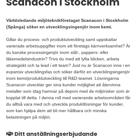
Scanacon i Stockholm
Världsledande miljöteknikföretaget Scanacon i Stockholm
(Spånga) söker en utvecklingsingenjör inom kemi.
Gillar du process- och produktutveckling samt uppskattar
varierade arbetsuppgifter inom ett företags kärnverksamhet? Är
du kanske processingenjör inom stål-, pappers- eller
läkemedelsindustrin? Trivs du med att lyfta blicken, arbeta
strategiskt och ta lead i ett team? Just nu är Scanacon inne i en
expansiv utvecklingsfas och söker därför en utvecklingsingenjör
inom kemi/produktutveckling till R&D-teamet. Lösningarna
Scanacon utvecklar ger sina kunder möjlighet att återvinna
metaller som idag hamnar på deponi med de miljörisker som är
kopplat till detta. I denna roll med varierande arbetsområden får
du alltså vara med och utveckla produktlösningar för kunder,
som kan hjälpa dem att bli mer hållbara och minska
belastningen på miljön.
Ditt anställningserbjudande