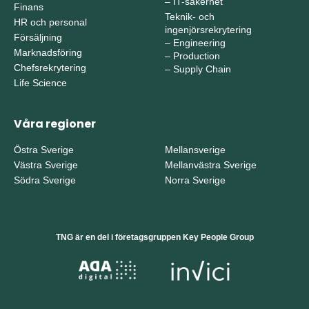
–
IT-säkerhet
Finans
Teknik- och
HR och personal
ingenjörsrekrytering
Försäljning
–
Engineering
Marknadsföring
–
Production
Chefsrekrytering
–
Supply Chain
Life Science
Våra regioner
Östra Sverige
Mellansverige
Västra Sverige
Mellanvästra Sverige
Södra Sverige
Norra Sverige
TNG är en del i företagsgruppen Key People Group