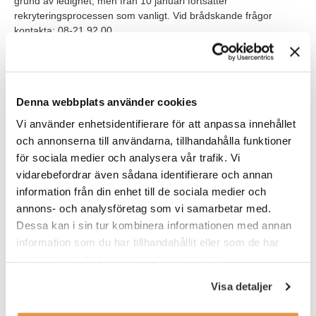
grund av ledighet, men från 10 januari fortsätter
rekryteringsprocessen som vanligt. Vid brådskande frågor
kontakta: 08-21 92 00.
Våra förväntningar
Vi söker dig som har en högskoleutbildning inom kemi och har
Denna webbplats använder cookies
erfarenhet av att arbeta som utvecklingsingenjör eller i liknande
roller. Du är van att ta ansvar och driva utveckling samt har
Vi använder enhetsidentifierare för att anpassa innehållet
erfarenhet av att arbeta med produkt- och processutveckling
och annonserna till användarna, tillhandahålla funktioner
inom processindustrin samt har erfarenhet av laborativt
för sociala medier och analysera vår trafik. Vi
arbete. Goda kunskaper i engelska såväl tal som skrift är ett
vidarebefordrar även sådana identifierare och annan
krav eftersom många av våra kollegor och kunder är
information från din enhet till de sociala medier och
engelskspråkiga. Goda kunskaper i svenska är önskvärt.
annons- och analysföretag som vi samarbetar med.
Erfarenhet av metallseparationsprocesser och projektledning är
Dessa kan i sin tur kombinera informationen med annan
meriterande.
information som du har tillhandahållit eller som de har
samlat in när du har använt deras tjänster.
Som person gillar du att lyfta blicken och arbeta med utveckling i
en flexibel organisation med varierande uppgifter och ansvar.
Visa detaljer
Du är självgående och trygg i att identifiera utvecklingsbehov
samt kunna översätta andras önskemål och behov för att