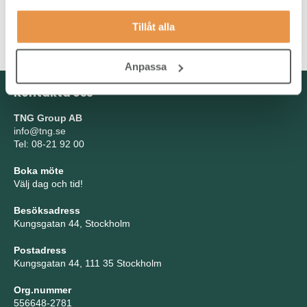
tillsammans med andra mot gemensamma mål och är då inte
rädd att hugga tag i återkommande arbetsuppgifter som måste
Tillåt alla
lösas.
Anpassa
Kontakta oss
TNG Group AB
info@tng.se
Tel: 08-21 92 00
Boka möte
Välj dag och tid!
Besöksadress
Kungsgatan 44, Stockholm
Postadress
Kungsgatan 44, 111 35 Stockholm
Org.nummer
556648-2781