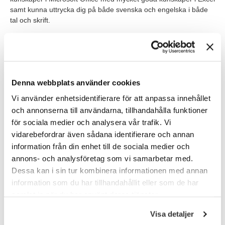
samt kunna uttrycka dig på både svenska och engelska i både
tal och skrift.
Rollen kräver förståelse för integration mellan olika system och
innebär hantering av omfattande, bitvis komplexa
transaktionsflöden med ansvar för ett stort antal
huvudbokskonton. Det kräver ett proaktivt, strukturerat och
Denna webbplats använder cookies
logiskt inriktat arbetssätt, för att bland annat möta snäva
tidsramar.
Vi använder enhetsidentifierare för att anpassa innehållet
och annonserna till användarna, tillhandahålla funktioner
För att bli framgångsrik i denna roll ser vi att du som person är
för sociala medier och analysera vår trafik. Vi
noggrann, drivande och nyfiken. Du arbetar metodiskt och
vidarebefordrar även sådana identifierare och annan
systematiskt och har förmågan att hantera tidskrävande
rutinuppgifter utan att ge vika på kvalité. Du drivs av att vilja
information från din enhet till de sociala medier och
utveckla och förenkla processer samt att obehindrat lösa
annons- och analysföretag som vi samarbetar med.
problem. Du har en hög IT-mognad, är systemkunnig och har
Dessa kan i sin tur kombinera informationen med annan
hög grad av logiskt tänkande.
information som du har tillhandahållit eller som de har
Dessutom är du serviceinriktad och prestigelös i kontakten med
samlat in när du har använt deras tjänster.
såväl interna som externa kontakter.
Du gillar att förstå dig på och analysera komplexa logistiska
Visa detaljer
flöden samt kan arbeta framför allt självständigt men även