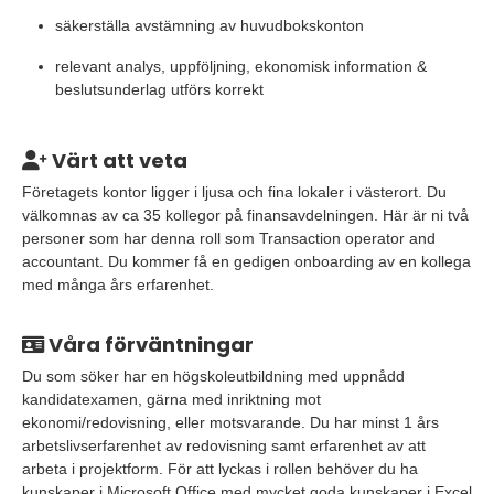
säkerställa avstämning av huvudbokskonton
relevant analys, uppföljning, ekonomisk information &
beslutsunderlag utförs korrekt
Värt att veta
Företagets kontor ligger i ljusa och fina lokaler i västerort. Du
välkomnas av ca 35 kollegor på finansavdelningen. Här är ni två
personer som har denna roll som Transaction operator and
accountant. Du kommer få en gedigen onboarding av en kollega
med många års erfarenhet.
Våra förväntningar
Du som söker har en högskoleutbildning med uppnådd
kandidatexamen, gärna med inriktning mot
ekonomi/redovisning, eller motsvarande. Du har minst 1 års
arbetslivserfarenhet av redovisning samt erfarenhet av att
arbeta i projektform. För att lyckas i rollen behöver du ha
kunskaper i Microsoft Office med mycket goda kunskaper i Excel