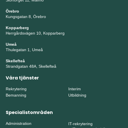
Stortorget 11, Malmö
Örebro
Kungsgatan 8, Örebro
Kopparberg
Herrgårdsvägen 10, Kopparberg
Umeå
Thulegatan 1, Umeå
Skellefteå
Strandgatan 48A, Skellefteå
Våra tjänster
Rekrytering
Interim
Bemanning
Utbildning
Specialistområden
Administration
IT-rekrytering