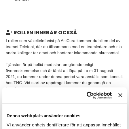
ROLLEN INNEBÄR OCKSÅ
I rollen som växeltelefonist på AniCura kommer du bli en del av
teamet Telefoni, där du tillsammans med en teamledare och nio
andra kollegor tar emot och hanterar inkommande akutsamtal.
Tjänsten är på heltid med start omgående enligt
överenskommelse och är tänkt att löpa på t o m 31 augusti
2021, du kommer under denna period vara anställd som konsult
hos TNG. Vid start av uppdraget kommer du genomgå en
introduktion.
Tjänsten är på heltid och innebär schemalagt arbete under
dagtid, kvällar och helger. Du arbetar enligt följande
pass: Månd-Fred: 07.00-16.00 eller 15.30-22.00, Lörd-Sönd:
Denna webbplats använder cookies
10.00-16.00 eller 15.30-22.00.
Vi använder enhetsidentifierare för att anpassa innehållet