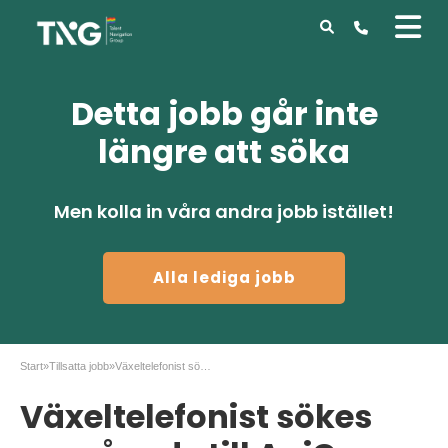
Detta jobb går inte
längre att söka
Men kolla in våra andra jobb istället!
Alla lediga jobb
Start
»
Tillsatta jobb
»
Växeltelefonist sökes omgående till AniCura
Växeltelefonist sökes