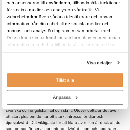
Tjänsten är placerad nära goda kommunikationer och du
och annonserna till användarna, tillhandahålla funktioner
erbjuds en fast lön samt ob-tillägg.
för sociala medier och analysera vår trafik. Vi
vidarebefordrar även sådana identifierare och annan
information från din enhet till de sociala medier och
annons- och analysföretag som vi samarbetar med.
VEM ÄR DU?
Dessa kan i sin tur kombinera informationen med annan
Vi ser gärna att du har tidigare erfarenhet av arbete inom växel,
information som du har tillhandahållit eller som de har
telefoni, reception eller från annat serviceyrke och trivs att
samlat in när du har använt deras tjänster.
arbeta med telefonen som främsta arbetsredskap. Du brinner
för att arbeta med service och telefoni och har du även tidigare
Visa detaljer
erfarenhet av arbete i växel eller reception är detta meriterande
för rollen. Ett krav för rollen är dock att du har utbildning
Tillåt alla
och/eller erfarenhet av arbete som djursjuksköterska eller
djursjukvårdare eller liknande erfarenhet från arbete i djurbutik.
Anpassa
Eftersom tjänsten innebär många kontaktytor är det av stor vikt
att du är kommunikativ och relationsbyggande samt hanterar
svenska och engelska i tal och skrift. Utöver detta är det även
ett stort plus om du har ett starkt intresse för djur och
djursjukvård. Det viktigaste för att klara av rollen är dock att du
som person är serviceorienterad, lyhörd, lugn och noggrann.