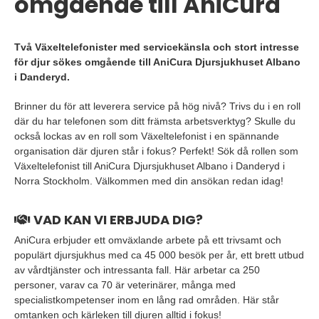
omgående till AniCura
Två Växeltelefonister med servicekänsla och stort intresse
för djur sökes omgående till AniCura Djursjukhuset Albano
i Danderyd.
Brinner du för att leverera service på hög nivå? Trivs du i en roll
där du har telefonen som ditt främsta arbetsverktyg? Skulle du
också lockas av en roll som Växeltelefonist i en spännande
organisation där djuren står i fokus? Perfekt! Sök då rollen som
Växeltelefonist till AniCura Djursjukhuset Albano i Danderyd i
Norra Stockholm. Välkommen med din ansökan redan idag!
VAD KAN VI ERBJUDA DIG?
AniCura erbjuder ett omväxlande arbete på ett trivsamt och
populärt djursjukhus med ca 45 000 besök per år, ett brett utbud
av vårdtjänster och intressanta fall. Här arbetar ca 250
personer, varav ca 70 är veterinärer, många med
specialistkompetenser inom en lång rad områden. Här står
omtanken och kärleken till djuren alltid i fokus!