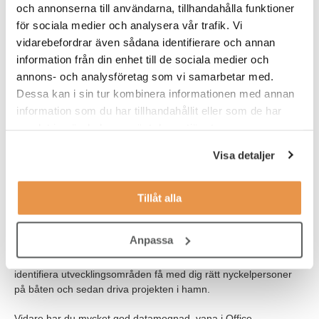
Din tjänst som Verksamhetsutvecklare är organiserad under
och annonserna till användarna, tillhandahålla funktioner
äldreomsorgschefen och ingår i ledningsgruppen för
för sociala medier och analysera vår trafik. Vi
äldreomsorgen.
vidarebefordrar även sådana identifierare och annan
information från din enhet till de sociala medier och
VEM ÄR DU?
annons- och analysföretag som vi samarbetar med.
Dessa kan i sin tur kombinera informationen med annan
För att lyckas i rollen behöver du ha en genuin kompetens och
information som du har tillhandahållit eller som de har
praktisk erfarenhet av hur verksamhetsutveckling bäst bedrivs
för att nå goda resultat.
samlat in när du har använt deras tjänster.
Visa detaljer
Du har även erfarenhet av facklig samverkan och dialog och du
har god kunskap om äldreomsorg och de lagar som styr
verksamheten. Tjänsten har många kontaktytor varför du som
Tillåt alla
person behöver vara flexibel, bra på att samarbeta och snabbt
vinna förtroende hos dem du samarbetar med.
Anpassa
Erfarenhet av kommunal verksamhet är meriterande, liksom
som erfarenhet av extern leverantör. Du har förmågan att
identifiera utvecklingsområden få med dig rätt nyckelpersoner
på båten och sedan driva projekten i hamn.
Vidare har du mycket god datamognad, vana i Office-