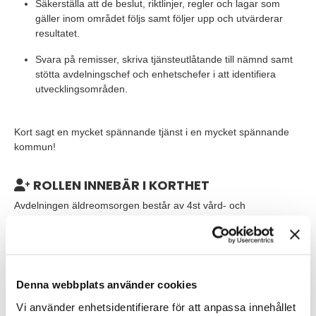
Säkerställa att de beslut, riktlinjer, regler och lagar som
gäller inom området följs samt följer upp och utvärderar
resultatet.
Svara på remisser, skriva tjänsteutlåtande till nämnd samt
stötta avdelningschef och enhetschefer i att identifiera
utvecklingsområden.
Kort sagt en mycket spännande tjänst i en mycket spännande
kommun!
ROLLEN INNEBÄR I KORTHET
Avdelningen äldreomsorgen består av 4st vård- och
omsorgsboenden i kommunal regi med inriktning demens,
soma, växelvård och korttidsvård (ca. 200 lägenheter), hälso-
och sjukvårdsverksamheten som verkar både gentemot SoL och
LSS, en hemtjänst med två olika kontor (Balder och
Kvastvägen), trygghetspatrull, en dagverksamhet (demens och
Denna webbplats använder cookies
soma) samt äldrecenter på Rosengården.
Vi använder enhetsidentifierare för att anpassa innehållet