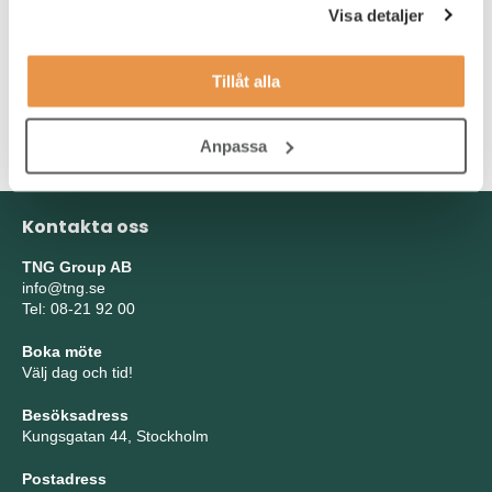
Visa detaljer
ISO 14001 och ISO/TS 16949.
För att trivas och kunna leverera i rollen är du strukturerad,
Tillåt alla
metodisk, lösningsorienterad, ansvarskännande och flexibel. Du
har även en förmåga till helhetssyn, analys och att tänka
resultatorienterat.
Anpassa
Kontakta oss
TNG Group AB
info@tng.se
Tel: 08-21 92 00
Boka möte
Välj dag och tid!
Besöksadress
Kungsgatan 44, Stockholm
Postadress