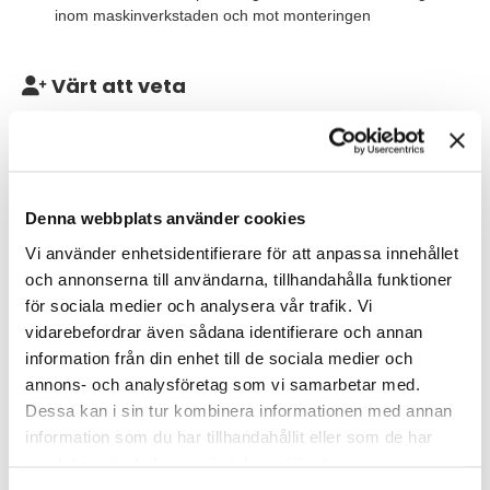
inom maskinverkstaden och mot monteringen
Värt att veta
Utbilda medarbetare vid behov i bearbetningskunskap
Uppdatera operatörsbeskrivningar
Arbeta för innovativa lösningar inom maskinbearbetningen
Denna webbplats använder cookies
Arbeta för minskade kvalitetsbristkostnader
Vi använder enhetsidentifierare för att anpassa innehållet
och annonserna till användarna, tillhandahålla funktioner
för sociala medier och analysera vår trafik. Vi
Våra förväntningar
vidarebefordrar även sådana identifierare och annan
Du har goda kunskaper och erfarenhet av beredningsarbete och
information från din enhet till de sociala medier och
programmering av bearbetningsmaskiner samt praktisk
annons- och analysföretag som vi samarbetar med.
erfarenhet från arbete i bearbetningsmaskiner. Du har även
Dessa kan i sin tur kombinera informationen med annan
goda kunskaper inom mätteknik samt kunskaper inom AutoCad.
information som du har tillhandahållit eller som de har
Vidare har du goda kunskaper i svenska och engelska, både i
samlat in när du har använt deras tjänster.
tal och skrift. Din IT-mognad är hög och du är en van användare
av Office-paketet. Det är meriterande om du har kännedom om